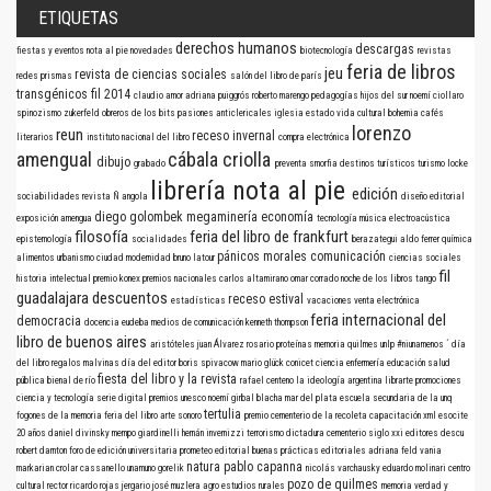
ETIQUETAS
derechos humanos
descargas
fiestas y eventos
nota al pie
novedades
biotecnología
revistas
feria de libros
jeu
revista de ciencias sociales
redes
prismas
salón del libro de parís
transgénicos
fil 2014
claudio amor
adriana puiggrós
roberto marengo
pedagogías
hijos del sur
noemí ciollaro
spinozismo
zukerfeld
obreros de los bits
pasiones anticlericales
iglesia
estado
vida cultural
bohemia
cafés
lorenzo
reun
receso invernal
literarios
instituto nacional del libro
compra electrónica
amengual
cábala criolla
dibujo
grabado
preventa
smorfia
destinos turísticos
turismo
locke
librería nota al pie
edición
sociabilidades
revista Ñ
angola
diseño editorial
diego golombek
megaminería
economía
exposición
amengua
tecnología
música electroacústica
filosofía
feria del libro de frankfurt
epistemología
socialidades
berazategui
aldo ferrer
química
pánicos morales
comunicación
alimentos
urbanismo
ciudad
modernidad
bruno latour
ciencias sociales
fil
historia intelectual
premio konex
premios nacionales
carlos altamirano
omar corrado
noche de los libros
tango
guadalajara
descuentos
receso estival
estadísticas
vacaciones
venta electrónica
feria internacional del
democracia
docencia
eudeba
medios de comunicación
kenneth thompson
libro de buenos aires
aristóteles
juan Álvarez
rosario
proteínas
memoria
quilmes
unlp
#niunamenos
´
día
del libro
regalos
malvinas
día del editor
boris spivacow
mario glück
conicet
ciencia
enfermería
educación
salud
fiesta del libro y la revista
pública
bienal de río
rafael centeno
la ideología argentina
librarte
promociones
ciencia y tecnología
serie digital
premios
unesco
noemí girbal blacha
mar del plata
escuela secundaria de la unq
tertulia
fogones de la memoria
feria del libro
arte sonoro
premio
cementerio de la recoleta
capacitación
xml
esocite
20 años
daniel divinsky
mempo giardinelli
hernán invernizzi
terrorismo
dictadura
cementerio
siglo xxi editores
descu
robert darnton
foro de edición universitaria
prometeo editorial
buenas prácticas editoriales
adriana feld
vania
natura
pablo capanna
markarian
crolar
cassanello
unamuno
gorelik
nicolás varchausky
eduardo molinari
centro
pozo de quilmes
cultural rector ricardo rojas
jergario
josé muzlera
agro
estudios rurales
memoria verdad y