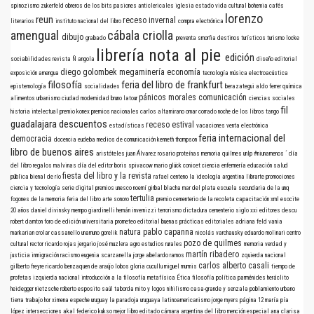
spinozismo
zukerfeld
obreros de los bits
pasiones anticlericales
iglesia
estado
vida cultural
bohemia
cafés
lorenzo
reun
receso invernal
literarios
instituto nacional del libro
compra electrónica
amengual
cábala criolla
dibujo
grabado
preventa
smorfia
destinos turísticos
turismo
locke
librería nota al pie
edición
sociabilidades
revista Ñ
angola
diseño editorial
diego golombek
megaminería
economía
exposición
amengua
tecnología
música electroacústica
filosofía
feria del libro de frankfurt
epistemología
socialidades
berazategui
aldo ferrer
química
pánicos morales
comunicación
alimentos
urbanismo
ciudad
modernidad
bruno latour
ciencias sociales
fil
historia intelectual
premio konex
premios nacionales
carlos altamirano
omar corrado
noche de los libros
tango
guadalajara
descuentos
receso estival
estadísticas
vacaciones
venta electrónica
feria internacional del
democracia
docencia
eudeba
medios de comunicación
kenneth thompson
libro de buenos aires
aristóteles
juan Álvarez
rosario
proteínas
memoria
quilmes
unlp
#niunamenos
´
día
del libro
regalos
malvinas
día del editor
boris spivacow
mario glück
conicet
ciencia
enfermería
educación
salud
fiesta del libro y la revista
pública
bienal de río
rafael centeno
la ideología argentina
librarte
promociones
ciencia y tecnología
serie digital
premios
unesco
noemí girbal blacha
mar del plata
escuela secundaria de la unq
tertulia
fogones de la memoria
feria del libro
arte sonoro
premio
cementerio de la recoleta
capacitación
xml
esocite
20 años
daniel divinsky
mempo giardinelli
hernán invernizzi
terrorismo
dictadura
cementerio
siglo xxi editores
descu
robert darnton
foro de edición universitaria
prometeo editorial
buenas prácticas editoriales
adriana feld
vania
natura
pablo capanna
markarian
crolar
cassanello
unamuno
gorelik
nicolás varchausky
eduardo molinari
centro
pozo de quilmes
cultural rector ricardo rojas
jergario
josé muzlera
agro
estudios rurales
memoria verdad y
martín ribadero
justicia
inmigración
racismo
eugenia scarzanella
jorge abelardo ramos
zquierda nacional
carlos alberto casali
gilberto freyre
ricardo benzaquen de araújo
lobos
gloria cucullu
miguel murmis
tiempo de
profetas
izquierda nacional
introducción a la filosofía
metafísica
Ética
filosofía política
parménides
heráclito
heidegger
nietzsche
roberto esposito
saúl taborda mito y logos nihilismo
casa-grande y senzala
poblamiento urbano
tierra
trabajo
hor
ximena espeche
uruguay
la paradoja uruguaya
latinoamericanismo
jorge myers
página 12
maría pía
lópez
intersecciones
akal
federico kukso
mejor libro editado
cámara argentina del libro
mención especial
ana clarisa