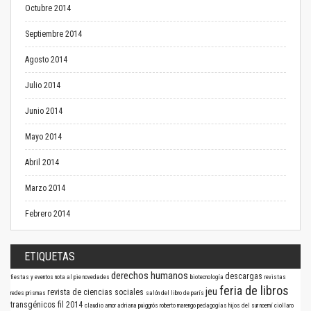
Octubre 2014
Septiembre 2014
Agosto 2014
Julio 2014
Junio 2014
Mayo 2014
Abril 2014
Marzo 2014
Febrero 2014
ETIQUETAS
derechos humanos
descargas
fiestas y eventos
nota al pie
novedades
biotecnología
revistas
feria de libros
jeu
revista de ciencias sociales
redes
prismas
salón del libro de parís
transgénicos
fil 2014
claudio amor
adriana puiggrós
roberto marengo
pedagogías
hijos del sur
noemí ciollaro