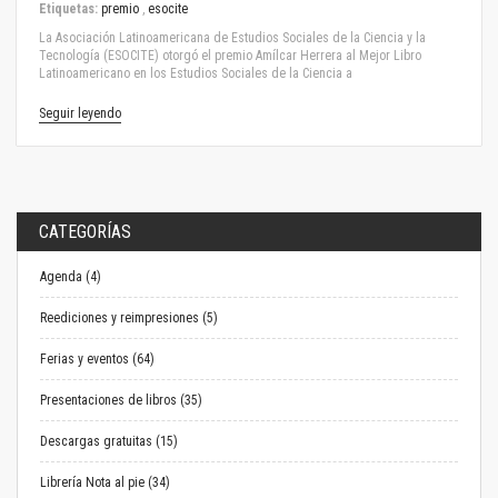
Etiquetas:
premio
,
esocite
La Asociación Latinoamericana de Estudios Sociales de la Ciencia y la
Tecnología (ESOCITE) otorgó el premio Amílcar Herrera al Mejor Libro
Latinoamericano en los Estudios Sociales de la Ciencia a
Seguir leyendo
CATEGORÍAS
Agenda (4)
Reediciones y reimpresiones (5)
Ferias y eventos (64)
Presentaciones de libros (35)
Descargas gratuitas (15)
Librería Nota al pie (34)