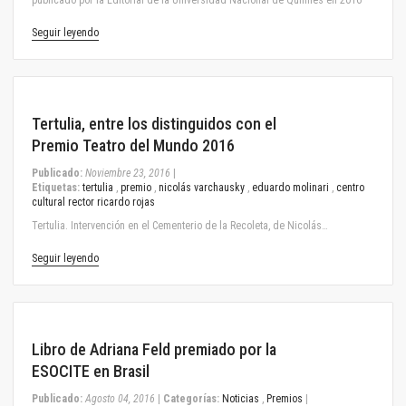
publicado por la Editorial de la Universidad Nacional de Quilmes en 2016
Seguir leyendo
November 23, 2016
Tertulia, entre los distinguidos con el
Premio Teatro del Mundo 2016
Publicado:
Noviembre 23, 2016
|
Etiquetas:
tertulia
,
premio
,
nicolás varchausky
,
eduardo molinari
,
centro
cultural rector ricardo rojas
Tertulia. Intervención en el Cementerio de la Recoleta, de Nicolás…
Seguir leyendo
August 04, 2016
Libro de Adriana Feld premiado por la
ESOCITE en Brasil
Publicado:
Agosto 04, 2016
|
Categorías:
Noticias
,
Premios
|