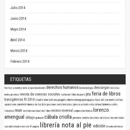
Julio 2014
Junio 2014
Mayo 2014
Abril 2014
Marzo 2014
Febrero 2014
ETIQUETAS
derechos humanos
descargas
fiestas y eventos
nota al pie
novedades
biotecnología
revistas
feria de libros
jeu
revista de ciencias sociales
redes
prismas
salón del libro de parís
transgénicos
fil 2014
claudio amor
adriana puiggrós
roberto marengo
pedagogías
hijos del sur
noemí ciollaro
spinozismo
zukerfeld
obreros de los bits
pasiones anticlericales
iglesia
estado
vida cultural
bohemia
cafés
lorenzo
reun
receso invernal
literarios
instituto nacional del libro
compra electrónica
amengual
cábala criolla
dibujo
grabado
preventa
smorfia
destinos turísticos
turismo
locke
librería nota al pie
edición
sociabilidades
revista Ñ
angola
diseño editorial