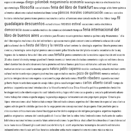
diego golombek
megaminería
economía
exposición
amengua
tecnología
música electroacústica
filosofía
feria del libro de frankfurt
epistemología
socialidades
berazategui
aldo ferrer
química
pánicos morales
comunicación
alimentos
urbanismo
ciudad
modernidad
bruno latour
ciencias sociales
fil
historia intelectual
premio konex
premios nacionales
carlos altamirano
omar corrado
noche de los libros
tango
guadalajara
descuentos
receso estival
estadísticas
vacaciones
venta electrónica
feria internacional del
democracia
docencia
eudeba
medios de comunicación
kenneth thompson
libro de buenos aires
aristóteles
juan Álvarez
rosario
proteínas
memoria
quilmes
unlp
#niunamenos
´
día
del libro
regalos
malvinas
día del editor
boris spivacow
mario glück
conicet
ciencia
enfermería
educación
salud
fiesta del libro y la revista
pública
bienal de río
rafael centeno
la ideología argentina
librarte
promociones
ciencia y tecnología
serie digital
premios
unesco
noemí girbal blacha
mar del plata
escuela secundaria de la unq
tertulia
fogones de la memoria
feria del libro
arte sonoro
premio
cementerio de la recoleta
capacitación
xml
esocite
20 años
daniel divinsky
mempo giardinelli
hernán invernizzi
terrorismo
dictadura
cementerio
siglo xxi editores
descu
robert darnton
foro de edición universitaria
prometeo editorial
buenas prácticas editoriales
adriana feld
vania
natura
pablo capanna
markarian
crolar
cassanello
unamuno
gorelik
nicolás varchausky
eduardo molinari
centro
pozo de quilmes
cultural rector ricardo rojas
jergario
josé muzlera
agro
estudios rurales
memoria verdad y
martín ribadero
justicia
inmigración
racismo
eugenia scarzanella
jorge abelardo ramos
zquierda nacional
carlos alberto casali
gilberto freyre
ricardo benzaquen de araújo
lobos
gloria cucullu
miguel murmis
tiempo de
profetas
izquierda nacional
introducción a la filosofía
metafísica
Ética
filosofía política
parménides
heráclito
heidegger
nietzsche
roberto esposito
saúl taborda mito y logos nihilismo
casa-grande y senzala
poblamiento urbano
tierra
trabajo
hor
ximena espeche
uruguay
la paradoja uruguaya
latinoamericanismo
jorge myers
página 12
maría pía
lópez
intersecciones
akal
federico kukso
mejor libro editado
cámara argentina del libro
mención especial
ana clarisa
agüero
adrián gorelik
córdoba
gustavo de la vega
peronismo
consejo nacional de posguerra
filuni
jenofonte
grecia
clásica
marx
crítica marxiana
daniel busdygan
walter delrio
expropiación indígena
patagonia argentina
mapuches
pueblos originarios
semana del sonido
pablo di liscia
liber
lom
la cebra
tinta limón ediciones
traficante de sueños
biblioteca nacional
milena caserola
futuro anterior ediciones
la periférica
shoá
albert hirschman
brasil
cuestión racial
raza
laura rosso
Édouard glissant
creolización
felicity d. scott
arquitectura
tecnoutopía
desarrollo
editoriales
independientes
mestizaje
antillas
horarios
jedwabne
yerba mate
cooperativismo
misiones
música
música