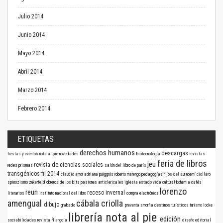
Julio 2014
Junio 2014
Mayo 2014
Abril 2014
Marzo 2014
Febrero 2014
ETIQUETAS
derechos humanos
descargas
fiestas y eventos
nota al pie
novedades
biotecnología
revistas
feria de libros
jeu
revista de ciencias sociales
redes
prismas
salón del libro de parís
transgénicos
fil 2014
claudio amor
adriana puiggrós
roberto marengo
pedagogías
hijos del sur
noemí ciollaro
spinozismo
zukerfeld
obreros de los bits
pasiones anticlericales
iglesia
estado
vida cultural
bohemia
cafés
lorenzo
reun
receso invernal
literarios
instituto nacional del libro
compra electrónica
amengual
cábala criolla
dibujo
grabado
preventa
smorfia
destinos turísticos
turismo
locke
librería nota al pie
edición
sociabilidades
revista Ñ
angola
diseño editorial