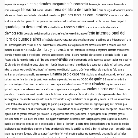
diego golombek
megaminería
economía
exposición
amengua
tecnología
música electroacústica
filosofía
feria del libro de frankfurt
epistemología
socialidades
berazategui
aldo ferrer
química
pánicos morales
comunicación
alimentos
urbanismo
ciudad
modernidad
bruno latour
ciencias sociales
fil
historia intelectual
premio konex
premios nacionales
carlos altamirano
omar corrado
noche de los libros
tango
guadalajara
descuentos
receso estival
estadísticas
vacaciones
venta electrónica
feria internacional del
democracia
docencia
eudeba
medios de comunicación
kenneth thompson
libro de buenos aires
aristóteles
juan Álvarez
rosario
proteínas
memoria
quilmes
unlp
#niunamenos
´
día
del libro
regalos
malvinas
día del editor
boris spivacow
mario glück
conicet
ciencia
enfermería
educación
salud
fiesta del libro y la revista
pública
bienal de río
rafael centeno
la ideología argentina
librarte
promociones
ciencia y tecnología
serie digital
premios
unesco
noemí girbal blacha
mar del plata
escuela secundaria de la unq
tertulia
fogones de la memoria
feria del libro
arte sonoro
premio
cementerio de la recoleta
capacitación
xml
esocite
20 años
daniel divinsky
mempo giardinelli
hernán invernizzi
terrorismo
dictadura
cementerio
siglo xxi editores
descu
robert darnton
foro de edición universitaria
prometeo editorial
buenas prácticas editoriales
adriana feld
vania
natura
pablo capanna
markarian
crolar
cassanello
unamuno
gorelik
nicolás varchausky
eduardo molinari
centro
pozo de quilmes
cultural rector ricardo rojas
jergario
josé muzlera
agro
estudios rurales
memoria verdad y
martín ribadero
justicia
inmigración
racismo
eugenia scarzanella
jorge abelardo ramos
zquierda nacional
carlos alberto casali
gilberto freyre
ricardo benzaquen de araújo
lobos
gloria cucullu
miguel murmis
tiempo de
profetas
izquierda nacional
introducción a la filosofía
metafísica
Ética
filosofía política
parménides
heráclito
heidegger
nietzsche
roberto esposito
saúl taborda mito y logos nihilismo
casa-grande y senzala
poblamiento urbano
tierra
trabajo
hor
ximena espeche
uruguay
la paradoja uruguaya
latinoamericanismo
jorge myers
página 12
maría pía
lópez
intersecciones
akal
federico kukso
mejor libro editado
cámara argentina del libro
mención especial
ana clarisa
agüero
adrián gorelik
córdoba
gustavo de la vega
peronismo
consejo nacional de posguerra
filuni
jenofonte
grecia
clásica
marx
crítica marxiana
daniel busdygan
walter delrio
expropiación indígena
patagonia argentina
mapuches
pueblos originarios
semana del sonido
pablo di liscia
liber
lom
la cebra
tinta limón ediciones
traficante de sueños
biblioteca nacional
milena caserola
futuro anterior ediciones
la periférica
shoá
albert hirschman
brasil
cuestión racial
raza
laura rosso
Édouard glissant
creolización
felicity d. scott
arquitectura
tecnoutopía
desarrollo
editoriales