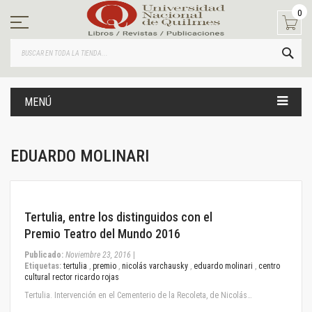
Ir
0
al
contenido
BUS
MENÚ
EDUARDO MOLINARI
November 23, 2016
Tertulia, entre los distinguidos con el
Premio Teatro del Mundo 2016
Publicado:
Noviembre 23, 2016
|
Etiquetas:
tertulia
,
premio
,
nicolás varchausky
,
eduardo molinari
,
centro
cultural rector ricardo rojas
Tertulia. Intervención en el Cementerio de la Recoleta, de Nicolás…