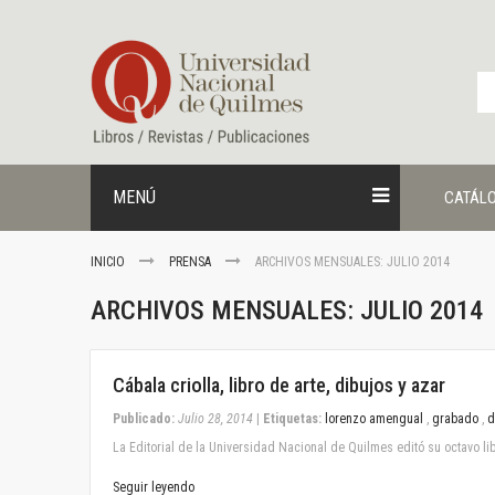
Ir
al
contenido
MENÚ
CATÁL
INICIO
PRENSA
ARCHIVOS MENSUALES: JULIO 2014
ARCHIVOS MENSUALES: JULIO 2014
July 28, 2014
Cábala criolla, libro de arte, dibujos y azar
Publicado:
Julio 28, 2014
|
Etiquetas:
lorenzo amengual
,
grabado
,
d
La Editorial de la Universidad Nacional de Quilmes editó su octavo lib
Seguir leyendo