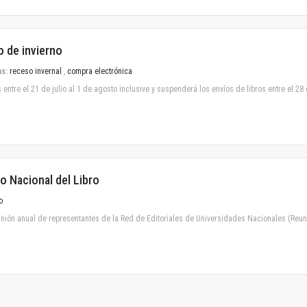
Horizontes en las artes
La ideología argentina y latinoamericana
Las ciudades y las ideas
o de invierno
Serie Nuevas aproximaciones
as:
receso invernal
,
compra electrónica
Serie Clásicos latinoamericanos
ntre el 21 de julio al 1 de agosto inclusive y suspenderá los envíos de libros entre el 28 d
Medios&redes
Música y ciencia
Serie Arte sonoro
Nuevos enfoques en ciencia y tecnología
Sociedad-tecnología-ciencia
Serie digital
to Nacional del Libro
Territorio y acumulación: conflictividades y alternativas
o
Textos y lecturas en ciencias sociales
eunión anual de representantes de la Red de Editoriales de Universidades Nacionales (Reun
Serie Punto de encuentros
Publicaciones periódicas
Prismas
Redes
Revista de Ciencias Sociales. Primera época