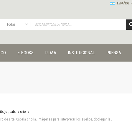
ESPAÑOL
Todas
TODAS
Publicaciones
OGO
E-BOOKS
RIDAA
INSTITUCIONAL
PRENSA
Editorial
Colecciones
Administración y economía
Coedición UNQ / Clacso
Coedición UNQ / UNC
Comunicación y cultura
Crímenes y violencias
Cuadernos universitarios
Derechos humanos
ibujo
,
cábala criolla
Ediciones especiales
ro de arte: Cábala criolla. Imágenes para interpretar los sueños, doblegar la…
Géneros