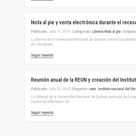
July 11, 2014
Nota al pie y venta electrónica durante el reces
Publicado:
Julio 11, 2014
|
Categorías:
Librería Nota al pie
|
Etiquet
La librería de la Universidad Nacional de Quilmes cerrará sus puertas e
el 3 de agosto.
Seguir leyendo
July 02, 2014
Reunión anual de la REUN y creación del Institu
Publicado:
Julio 02, 2014
|
Etiquetas:
reun
,
instituto nacional del libr
La Editorial de la Universidad Nacional de Quilmes participó de la r
ciudad de Villa María. En…
Seguir leyendo