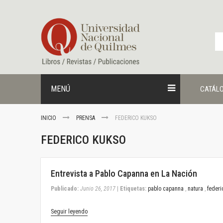
Ir
al
contenido
MENÚ
CATÁL
INICIO
PRENSA
FEDERICO KUKSO
FEDERICO KUKSO
June 26, 2017
Entrevista a Pablo Capanna en La Nación
Publicado:
Junio 26, 2017
|
Etiquetas:
pablo capanna
,
natura
,
federi
Seguir leyendo