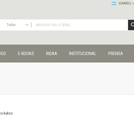
ESPAÑOL
Todas
TODAS
Publicaciones
OGO
E-BOOKS
RIDAA
INSTITUCIONAL
PRENSA
Editorial
Colecciones
Administración y economía
Coedición UNQ / Clacso
Coedición UNQ / UNC
Comunicación y cultura
Crímenes y violencias
Cuadernos universitarios
Derechos humanos
co kukso
Ediciones especiales
Géneros