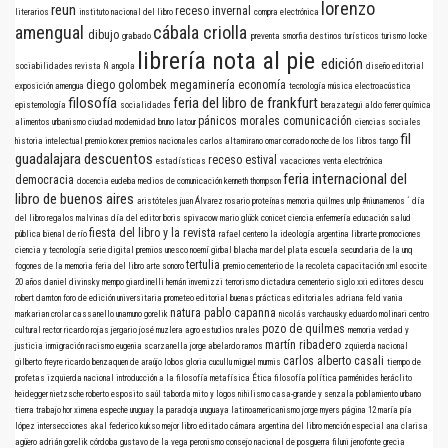
lorenzo
reun
receso invernal
literarios
instituto nacional del libro
compra electrónica
amengual
cábala criolla
dibujo
grabado
preventa
smorfia
destinos turísticos
turismo
locke
librería nota al pie
edición
sociabilidades
revista Ñ
angola
diseño editorial
diego golombek
megaminería
economía
exposición
amengua
tecnología
música electroacústica
filosofía
feria del libro de frankfurt
epistemología
socialidades
berazategui
aldo ferrer
química
pánicos morales
comunicación
alimentos
urbanismo
ciudad
modernidad
bruno latour
ciencias sociales
fil
historia intelectual
premio konex
premios nacionales
carlos altamirano
omar corrado
noche de los libros
tango
guadalajara
descuentos
receso estival
estadísticas
vacaciones
venta electrónica
feria internacional del
democracia
docencia
eudeba
medios de comunicación
kenneth thompson
libro de buenos aires
aristóteles
juan Álvarez
rosario
proteínas
memoria
quilmes
unlp
#niunamenos
´
día
del libro
regalos
malvinas
día del editor
boris spivacow
mario glück
conicet
ciencia
enfermería
educación
salud
fiesta del libro y la revista
pública
bienal de río
rafael centeno
la ideología argentina
librarte
promociones
ciencia y tecnología
serie digital
premios
unesco
noemí girbal blacha
mar del plata
escuela secundaria de la unq
tertulia
fogones de la memoria
feria del libro
arte sonoro
premio
cementerio de la recoleta
capacitación
xml
esocite
20 años
daniel divinsky
mempo giardinelli
hernán invernizzi
terrorismo
dictadura
cementerio
siglo xxi editores
descu
robert darnton
foro de edición universitaria
prometeo editorial
buenas prácticas editoriales
adriana feld
vania
natura
pablo capanna
markarian
crolar
cassanello
unamuno
gorelik
nicolás varchausky
eduardo molinari
centro
pozo de quilmes
cultural rector ricardo rojas
jergario
josé muzlera
agro
estudios rurales
memoria verdad y
martín ribadero
justicia
inmigración
racismo
eugenia scarzanella
jorge abelardo ramos
zquierda nacional
carlos alberto casali
gilberto freyre
ricardo benzaquen de araújo
lobos
gloria cucullu
miguel murmis
tiempo de
profetas
izquierda nacional
introducción a la filosofía
metafísica
Ética
filosofía política
parménides
heráclito
heidegger
nietzsche
roberto esposito
saúl taborda mito y logos nihilismo
casa-grande y senzala
poblamiento urbano
tierra
trabajo
hor
ximena espeche
uruguay
la paradoja uruguaya
latinoamericanismo
jorge myers
página 12
maría pía
lópez
intersecciones
akal
federico kukso
mejor libro editado
cámara argentina del libro
mención especial
ana clarisa
agüero
adrián gorelik
córdoba
gustavo de la vega
peronismo
consejo nacional de posguerra
filuni
jenofonte
grecia