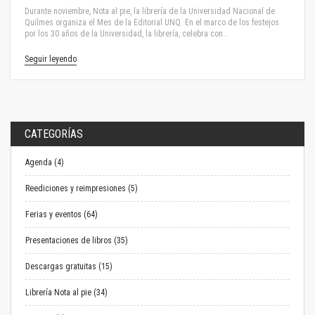
Durante noviembre, Nota al pie, la librería de la Universidad Nacional de
Quilmes organiza el Mes de la Editorial UNQ. En el marco de los festejos
por los 30 años de la Universidad, la librería, celebra con…
Seguir leyendo
CATEGORÍAS
Agenda (4)
Reediciones y reimpresiones (5)
Ferias y eventos (64)
Presentaciones de libros (35)
Descargas gratuitas (15)
Librería Nota al pie (34)