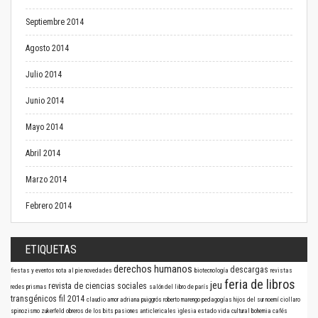
Septiembre 2014
Agosto 2014
Julio 2014
Junio 2014
Mayo 2014
Abril 2014
Marzo 2014
Febrero 2014
ETIQUETAS
derechos humanos
descargas
fiestas y eventos
nota al pie
novedades
biotecnología
revistas
feria de libros
jeu
revista de ciencias sociales
redes
prismas
salón del libro de parís
transgénicos
fil 2014
claudio amor
adriana puiggrós
roberto marengo
pedagogías
hijos del sur
noemí ciollaro
spinozismo
zukerfeld
obreros de los bits
pasiones anticlericales
iglesia
estado
vida cultural
bohemia
cafés