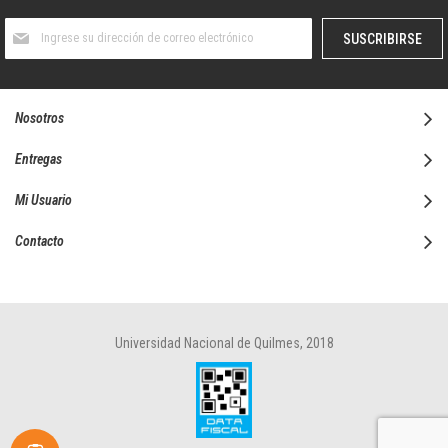
Suscríbase
SUSCRIBIRSE
al
boletín
informativo:
Nosotros
Entregas
Mi Usuario
Contacto
Universidad Nacional de Quilmes, 2018