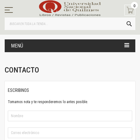
Ir
0
al
contenido
BUS
MENÚ
CONTACTO
ESCRIBINOS
Tomamos nota y te responderemos lo antes posible.