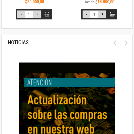
$30.000,00
$18.000,00
Desde
-
+
-
+
NOTICIAS