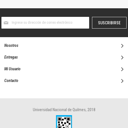
Suscríbase
SUSCRIBIRSE
al
boletín
informativo:
Nosotros
Entregas
Mi Usuario
Contacto
Universidad Nacional de Quilmes, 2018