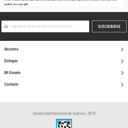
gambaro
descarga
epub
Suscríbase
SUSCRIBIRSE
al
boletín
informativo:
Nosotros
Entregas
Mi Usuario
Contacto
Universidad Nacional de Quilmes, 2018