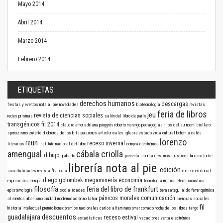
Mayo 2014
Abril 2014
Marzo 2014
Febrero 2014
ETIQUETAS
derechos humanos
descargas
fiestas y eventos
nota al pie
novedades
biotecnología
revistas
feria de libros
jeu
revista de ciencias sociales
redes
prismas
salón del libro de parís
transgénicos
fil 2014
claudio amor
adriana puiggrós
roberto marengo
pedagogías
hijos del sur
noemí ciollaro
spinozismo
zukerfeld
obreros de los bits
pasiones anticlericales
iglesia
estado
vida cultural
bohemia
cafés
lorenzo
reun
receso invernal
literarios
instituto nacional del libro
compra electrónica
amengual
cábala criolla
dibujo
grabado
preventa
smorfia
destinos turísticos
turismo
locke
librería nota al pie
edición
sociabilidades
revista Ñ
angola
diseño editorial
diego golombek
megaminería
economía
exposición
amengua
tecnología
música electroacústica
filosofía
feria del libro de frankfurt
epistemología
socialidades
berazategui
aldo ferrer
química
pánicos morales
comunicación
alimentos
urbanismo
ciudad
modernidad
bruno latour
ciencias sociales
fil
historia intelectual
premio konex
premios nacionales
carlos altamirano
omar corrado
noche de los libros
tango
guadalajara
descuentos
receso estival
estadísticas
vacaciones
venta electrónica