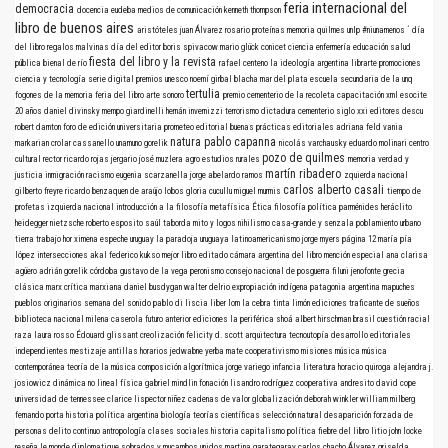
feria internacional del
democracia
docencia
eudeba
medios de comunicación
kenneth thompson
libro de buenos aires
aristóteles
juan Álvarez
rosario
proteínas
memoria
quilmes
unlp
#niunamenos
´
día
del libro
regalos
malvinas
día del editor
boris spivacow
mario glück
conicet
ciencia
enfermería
educación
salud
fiesta del libro y la revista
pública
bienal de río
rafael centeno
la ideología argentina
librarte
promociones
ciencia y tecnología
serie digital
premios
unesco
noemí girbal blacha
mar del plata
escuela secundaria de la unq
tertulia
fogones de la memoria
feria del libro
arte sonoro
premio
cementerio de la recoleta
capacitación
xml
esocite
20 años
daniel divinsky
mempo giardinelli
hernán invernizzi
terrorismo
dictadura
cementerio
siglo xxi editores
descu
robert darnton
foro de edición universitaria
prometeo editorial
buenas prácticas editoriales
adriana feld
vania
natura
pablo capanna
markarian
crolar
cassanello
unamuno
gorelik
nicolás varchausky
eduardo molinari
centro
pozo de quilmes
cultural rector ricardo rojas
jergario
josé muzlera
agro
estudios rurales
memoria verdad y
martín ribadero
justicia
inmigración
racismo
eugenia scarzanella
jorge abelardo ramos
zquierda nacional
carlos alberto casali
gilberto freyre
ricardo benzaquen de araújo
lobos
gloria cucullu
miguel murmis
tiempo de
profetas
izquierda nacional
introducción a la filosofía
metafísica
Ética
filosofía política
parménides
heráclito
heidegger
nietzsche
roberto esposito
saúl taborda mito y logos nihilismo
casa-grande y senzala
poblamiento urbano
tierra
trabajo
hor
ximena espeche
uruguay
la paradoja uruguaya
latinoamericanismo
jorge myers
página 12
maría pía
lópez
intersecciones
akal
federico kukso
mejor libro editado
cámara argentina del libro
mención especial
ana clarisa
agüero
adrián gorelik
córdoba
gustavo de la vega
peronismo
consejo nacional de posguerra
filuni
jenofonte
grecia
clásica
marx
crítica marxiana
daniel busdygan
walter delrio
expropiación indígena
patagonia argentina
mapuches
pueblos originarios
semana del sonido
pablo di liscia
liber
lom
la cebra
tinta limón ediciones
traficante de sueños
biblioteca nacional
milena caserola
futuro anterior ediciones
la periférica
shoá
albert hirschman
brasil
cuestión racial
raza
laura rosso
Édouard glissant
creolización
felicity d. scott
arquitectura
tecnoutopía
desarrollo
editoriales
independientes
mestizaje
antillas
horarios
jedwabne
yerba mate
cooperativismo
misiones
música
música
contemporánea
teoría de la música
composición algorítmica
jorge variego
infancia
literatura
horacio quiroga
alejandra j.
josiowicz
dinámica no lineal
física
gabriel mindlin
fonación
lisandro rodríguez
cooperativa andresito
david cope
universidad de tennessee
clarice lispector
niñez
cadenas de valor
globalización
deborah winkler
william milberg
fernando porta
historia política argentina
biología
teorías científicas
selección natural
desaparición forzada de
personas
delito continuo
antropología
clases sociales
historia
capitalismo
política
fiebre del libro
litio
john locke
reseña
le monde diplomatique
sobrados y mucambos
unidos
martina garategaray
carlos chacho Álvarez
griselda