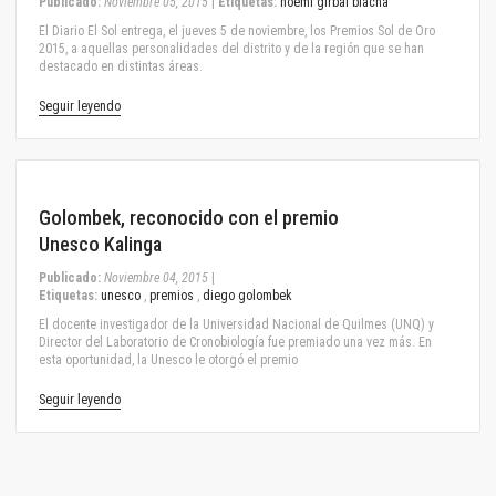
Publicado:
Noviembre 05, 2015
|
Etiquetas:
noemí girbal blacha
El Diario El Sol entrega, el jueves 5 de noviembre, los Premios Sol de Oro
2015, a aquellas personalidades del distrito y de la región que se han
destacado en distintas áreas.
Seguir leyendo
November 04, 2015
Golombek, reconocido con el premio
Unesco Kalinga
Publicado:
Noviembre 04, 2015
|
Etiquetas:
unesco
,
premios
,
diego golombek
El docente investigador de la Universidad Nacional de Quilmes (UNQ) y
Director del Laboratorio de Cronobiología fue premiado una vez más. En
esta oportunidad, la Unesco le otorgó el premio
Seguir leyendo