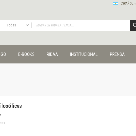
ESPAÑOL
Todas
TODAS
Publicaciones
OGO
E-BOOKS
RIDAA
INSTITUCIONAL
PRENSA
Editorial
Colecciones
Administración y economía
Coedición UNQ / Clacso
Coedición UNQ / UNC
Comunicación y cultura
Crímenes y violencias
ilosóficas
Cuadernos universitarios
Derechos humanos
n
Ediciones especiales
cas.
Géneros