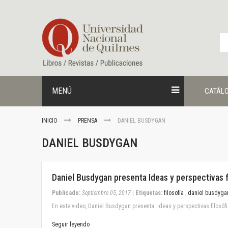
Ir
al
contenido
MENÚ
CATÁL
INICIO
PRENSA
DANIEL BUSDYGAN
DANIEL BUSDYGAN
September 05, 2017
Daniel Busdygan presenta Ideas y perspectivas f
Publicado:
Septiembre 05, 2017
|
Etiquetas:
filosofía
,
daniel busdyga
En este video, Daniel Busdygan presenta Ideas y perspectivas filosófi
Seguir leyendo