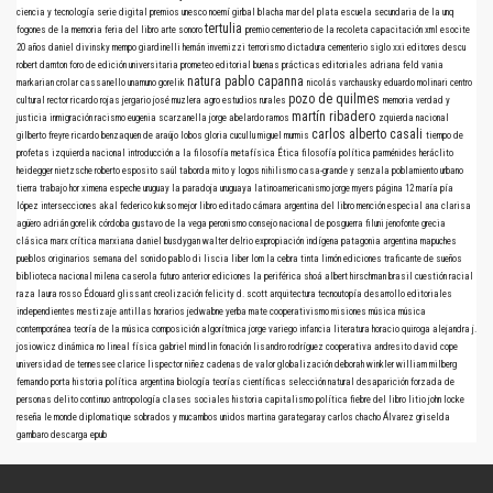
ciencia y tecnología
serie digital
premios
unesco
noemí girbal blacha
mar del plata
escuela secundaria de la unq
tertulia
fogones de la memoria
feria del libro
arte sonoro
premio
cementerio de la recoleta
capacitación
xml
esocite
20 años
daniel divinsky
mempo giardinelli
hernán invernizzi
terrorismo
dictadura
cementerio
siglo xxi editores
descu
robert darnton
foro de edición universitaria
prometeo editorial
buenas prácticas editoriales
adriana feld
vania
natura
pablo capanna
markarian
crolar
cassanello
unamuno
gorelik
nicolás varchausky
eduardo molinari
centro
pozo de quilmes
cultural rector ricardo rojas
jergario
josé muzlera
agro
estudios rurales
memoria verdad y
martín ribadero
justicia
inmigración
racismo
eugenia scarzanella
jorge abelardo ramos
zquierda nacional
carlos alberto casali
gilberto freyre
ricardo benzaquen de araújo
lobos
gloria cucullu
miguel murmis
tiempo de
profetas
izquierda nacional
introducción a la filosofía
metafísica
Ética
filosofía política
parménides
heráclito
heidegger
nietzsche
roberto esposito
saúl taborda mito y logos nihilismo
casa-grande y senzala
poblamiento urbano
tierra
trabajo
hor
ximena espeche
uruguay
la paradoja uruguaya
latinoamericanismo
jorge myers
página 12
maría pía
lópez
intersecciones
akal
federico kukso
mejor libro editado
cámara argentina del libro
mención especial
ana clarisa
agüero
adrián gorelik
córdoba
gustavo de la vega
peronismo
consejo nacional de posguerra
filuni
jenofonte
grecia
clásica
marx
crítica marxiana
daniel busdygan
walter delrio
expropiación indígena
patagonia argentina
mapuches
pueblos originarios
semana del sonido
pablo di liscia
liber
lom
la cebra
tinta limón ediciones
traficante de sueños
biblioteca nacional
milena caserola
futuro anterior ediciones
la periférica
shoá
albert hirschman
brasil
cuestión racial
raza
laura rosso
Édouard glissant
creolización
felicity d. scott
arquitectura
tecnoutopía
desarrollo
editoriales
independientes
mestizaje
antillas
horarios
jedwabne
yerba mate
cooperativismo
misiones
música
música
contemporánea
teoría de la música
composición algorítmica
jorge variego
infancia
literatura
horacio quiroga
alejandra j.
josiowicz
dinámica no lineal
física
gabriel mindlin
fonación
lisandro rodríguez
cooperativa andresito
david cope
universidad de tennessee
clarice lispector
niñez
cadenas de valor
globalización
deborah winkler
william milberg
fernando porta
historia política argentina
biología
teorías científicas
selección natural
desaparición forzada de
personas
delito continuo
antropología
clases sociales
historia
capitalismo
política
fiebre del libro
litio
john locke
reseña
le monde diplomatique
sobrados y mucambos
unidos
martina garategaray
carlos chacho Álvarez
griselda
gambaro
descarga
epub