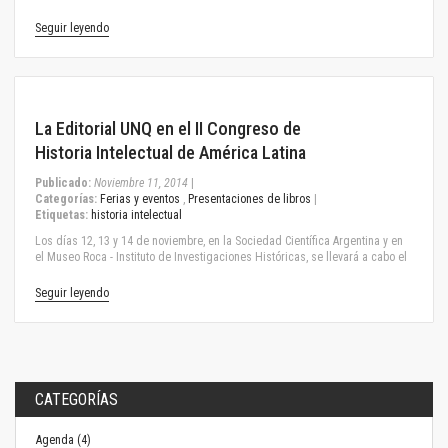
Seguir leyendo
November 11, 2014
La Editorial UNQ en el II Congreso de
Historia Intelectual de América Latina
Publicado:
Noviembre 11, 2014
|
Categorías:
Ferias y eventos
,
Presentaciones de libros
|
Etiquetas:
historia intelectual
Los días 12, 13 y 14 de noviembre, en la Sociedad Científica Argentina y en
el Museo Roca - Instituto de Investigaciones Históricas, se llevará a cabo el
Seguir leyendo
CATEGORÍAS
Agenda (4)