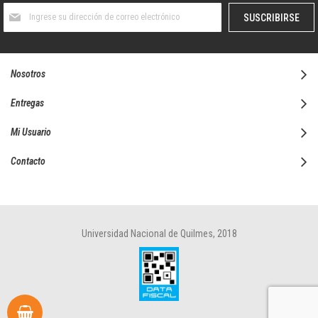
Suscríbase
SUSCRIBIRSE
al
boletín
informativo:
Nosotros
Entregas
Mi Usuario
Contacto
Universidad Nacional de Quilmes, 2018