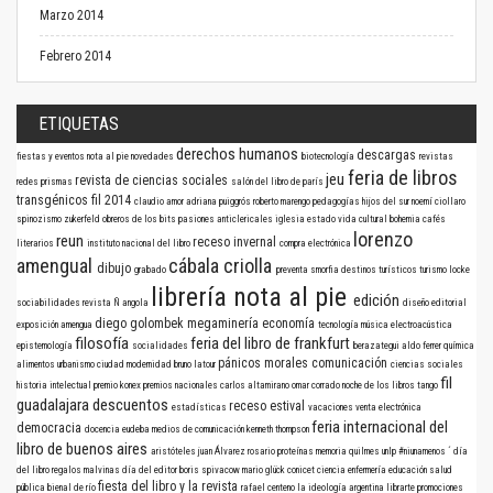
Marzo 2014
Febrero 2014
ETIQUETAS
derechos humanos
descargas
fiestas y eventos
nota al pie
novedades
biotecnología
revistas
feria de libros
jeu
revista de ciencias sociales
redes
prismas
salón del libro de parís
transgénicos
fil 2014
claudio amor
adriana puiggrós
roberto marengo
pedagogías
hijos del sur
noemí ciollaro
spinozismo
zukerfeld
obreros de los bits
pasiones anticlericales
iglesia
estado
vida cultural
bohemia
cafés
lorenzo
reun
receso invernal
literarios
instituto nacional del libro
compra electrónica
amengual
cábala criolla
dibujo
grabado
preventa
smorfia
destinos turísticos
turismo
locke
librería nota al pie
edición
sociabilidades
revista Ñ
angola
diseño editorial
diego golombek
megaminería
economía
exposición
amengua
tecnología
música electroacústica
filosofía
feria del libro de frankfurt
epistemología
socialidades
berazategui
aldo ferrer
química
pánicos morales
comunicación
alimentos
urbanismo
ciudad
modernidad
bruno latour
ciencias sociales
fil
historia intelectual
premio konex
premios nacionales
carlos altamirano
omar corrado
noche de los libros
tango
guadalajara
descuentos
receso estival
estadísticas
vacaciones
venta electrónica
feria internacional del
democracia
docencia
eudeba
medios de comunicación
kenneth thompson
libro de buenos aires
aristóteles
juan Álvarez
rosario
proteínas
memoria
quilmes
unlp
#niunamenos
´
día
del libro
regalos
malvinas
día del editor
boris spivacow
mario glück
conicet
ciencia
enfermería
educación
salud
fiesta del libro y la revista
pública
bienal de río
rafael centeno
la ideología argentina
librarte
promociones