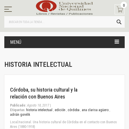
Ir
0
al
contenido
BUS
MENÚ
HISTORIA INTELECTUAL
August 18, 2017
Córdoba, su historia cultural y la
relación con Buenos Aires
Publicado:
Agosto 18, 2017
|
Etiquetas:
historia intelectual
,
edición
,
córdoba
,
ana clarisa agüero
,
adrián gorelik
Local/nacional. Una historia cultural de Córdoba en el contacto con Buenos
Aires (1880-1918)