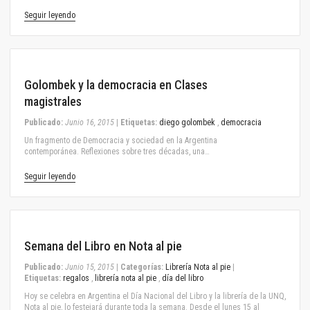
Seguir leyendo
June 16, 2015
Golombek y la democracia en Clases
magistrales
Publicado:
Junio 16, 2015
|
Etiquetas:
diego golombek
,
democracia
Un fragmento de Democracia y sociedad en la Argentina
contemporánea. Reflexiones sobre tres décadas, una…
Seguir leyendo
June 15, 2015
Semana del Libro en Nota al pie
Publicado:
Junio 15, 2015
|
Categorías:
Librería Nota al pie
|
Etiquetas:
regalos
,
librería nota al pie
,
día del libro
Hoy se celebra en Argentina el Día Nacional del Libro y la librería de la UNQ,
Nota al pie, lo festejará durante toda la semana. Desde el lunes 15 al