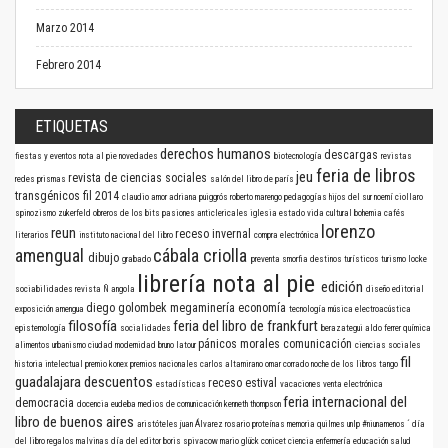
Marzo 2014
Febrero 2014
ETIQUETAS
derechos humanos
descargas
fiestas y eventos
nota al pie
novedades
biotecnología
revistas
feria de libros
jeu
revista de ciencias sociales
redes
prismas
salón del libro de parís
transgénicos
fil 2014
claudio amor
adriana puiggrós
roberto marengo
pedagogías
hijos del sur
noemí ciollaro
spinozismo
zukerfeld
obreros de los bits
pasiones anticlericales
iglesia
estado
vida cultural
bohemia
cafés
lorenzo
reun
receso invernal
literarios
instituto nacional del libro
compra electrónica
amengual
cábala criolla
dibujo
grabado
preventa
smorfia
destinos turísticos
turismo
locke
librería nota al pie
edición
sociabilidades
revista Ñ
angola
diseño editorial
diego golombek
megaminería
economía
exposición
amengua
tecnología
música electroacústica
filosofía
feria del libro de frankfurt
epistemología
socialidades
berazategui
aldo ferrer
química
pánicos morales
comunicación
alimentos
urbanismo
ciudad
modernidad
bruno latour
ciencias sociales
fil
historia intelectual
premio konex
premios nacionales
carlos altamirano
omar corrado
noche de los libros
tango
guadalajara
descuentos
receso estival
estadísticas
vacaciones
venta electrónica
feria internacional del
democracia
docencia
eudeba
medios de comunicación
kenneth thompson
libro de buenos aires
aristóteles
juan Álvarez
rosario
proteínas
memoria
quilmes
unlp
#niunamenos
´
día
del libro
regalos
malvinas
día del editor
boris spivacow
mario glück
conicet
ciencia
enfermería
educación
salud