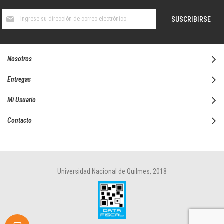
Suscríbase
SUSCRIBIRSE
al
boletín
informativo:
Nosotros
Entregas
Mi Usuario
Contacto
Universidad Nacional de Quilmes, 2018