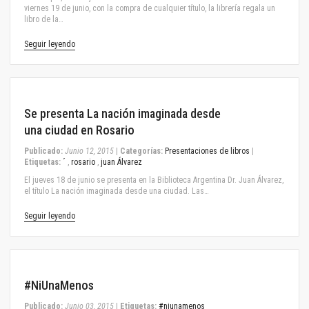
viernes 19 de junio, con la compra de cualquier título, la librería regala un
libro de la…
Seguir leyendo
June 12, 2015
Se presenta La nación imaginada desde
una ciudad en Rosario
Publicado:
Junio 12, 2015
|
Categorías:
Presentaciones de libros
|
Etiquetas:
´
,
rosario
,
juan Álvarez
El jueves 18 de junio se presenta en la Biblioteca Argentina Dr. Juan Álvarez,
el título La nación imaginada desde una ciudad. Las…
Seguir leyendo
June 03, 2015
#NiUnaMenos
Publicado:
Junio 03, 2015
|
Etiquetas:
#niunamenos