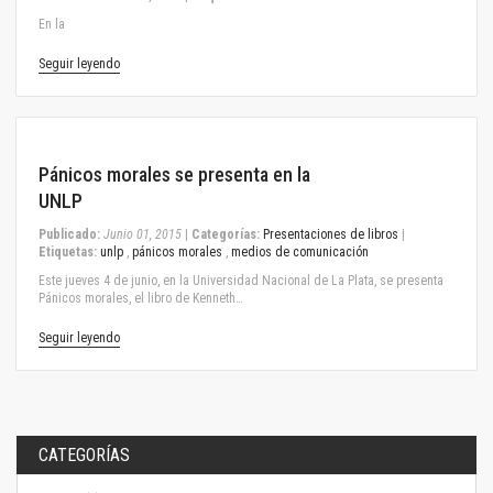
En la
Seguir leyendo
June 01, 2015
Pánicos morales se presenta en la
UNLP
Publicado:
Junio 01, 2015
|
Categorías:
Presentaciones de libros
|
Etiquetas:
unlp
,
pánicos morales
,
medios de comunicación
Este jueves 4 de junio, en la Universidad Nacional de La Plata, se presenta
Pánicos morales, el libro de Kenneth…
Seguir leyendo
CATEGORÍAS