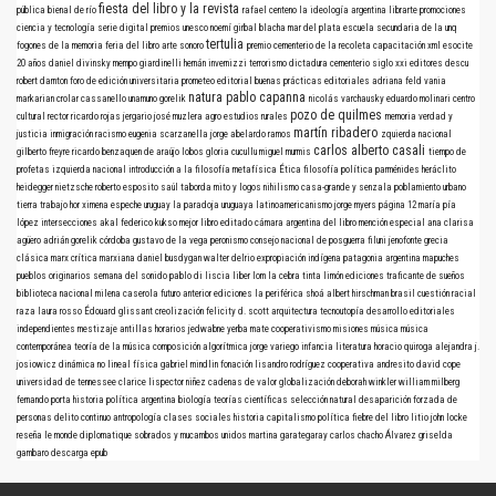
fiesta del libro y la revista
pública
bienal de río
rafael centeno
la ideología argentina
librarte
promociones
ciencia y tecnología
serie digital
premios
unesco
noemí girbal blacha
mar del plata
escuela secundaria de la unq
tertulia
fogones de la memoria
feria del libro
arte sonoro
premio
cementerio de la recoleta
capacitación
xml
esocite
20 años
daniel divinsky
mempo giardinelli
hernán invernizzi
terrorismo
dictadura
cementerio
siglo xxi editores
descu
robert darnton
foro de edición universitaria
prometeo editorial
buenas prácticas editoriales
adriana feld
vania
natura
pablo capanna
markarian
crolar
cassanello
unamuno
gorelik
nicolás varchausky
eduardo molinari
centro
pozo de quilmes
cultural rector ricardo rojas
jergario
josé muzlera
agro
estudios rurales
memoria verdad y
martín ribadero
justicia
inmigración
racismo
eugenia scarzanella
jorge abelardo ramos
zquierda nacional
carlos alberto casali
gilberto freyre
ricardo benzaquen de araújo
lobos
gloria cucullu
miguel murmis
tiempo de
profetas
izquierda nacional
introducción a la filosofía
metafísica
Ética
filosofía política
parménides
heráclito
heidegger
nietzsche
roberto esposito
saúl taborda mito y logos nihilismo
casa-grande y senzala
poblamiento urbano
tierra
trabajo
hor
ximena espeche
uruguay
la paradoja uruguaya
latinoamericanismo
jorge myers
página 12
maría pía
lópez
intersecciones
akal
federico kukso
mejor libro editado
cámara argentina del libro
mención especial
ana clarisa
agüero
adrián gorelik
córdoba
gustavo de la vega
peronismo
consejo nacional de posguerra
filuni
jenofonte
grecia
clásica
marx
crítica marxiana
daniel busdygan
walter delrio
expropiación indígena
patagonia argentina
mapuches
pueblos originarios
semana del sonido
pablo di liscia
liber
lom
la cebra
tinta limón ediciones
traficante de sueños
biblioteca nacional
milena caserola
futuro anterior ediciones
la periférica
shoá
albert hirschman
brasil
cuestión racial
raza
laura rosso
Édouard glissant
creolización
felicity d. scott
arquitectura
tecnoutopía
desarrollo
editoriales
independientes
mestizaje
antillas
horarios
jedwabne
yerba mate
cooperativismo
misiones
música
música
contemporánea
teoría de la música
composición algorítmica
jorge variego
infancia
literatura
horacio quiroga
alejandra j.
josiowicz
dinámica no lineal
física
gabriel mindlin
fonación
lisandro rodríguez
cooperativa andresito
david cope
universidad de tennessee
clarice lispector
niñez
cadenas de valor
globalización
deborah winkler
william milberg
fernando porta
historia política argentina
biología
teorías científicas
selección natural
desaparición forzada de
personas
delito continuo
antropología
clases sociales
historia
capitalismo
política
fiebre del libro
litio
john locke
reseña
le monde diplomatique
sobrados y mucambos
unidos
martina garategaray
carlos chacho Álvarez
griselda
gambaro
descarga
epub