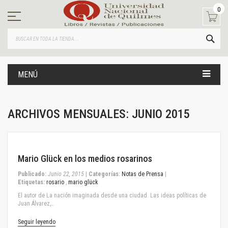
Ir
0
al
contenido
BUS
MENÚ
ARCHIVOS MENSUALES: JUNIO 2015
June 22, 2015
Mario Glück en los medios rosarinos
Publicado:
Junio 22, 2015
|
Categorías:
Notas de Prensa
|
Etiquetas:
rosario
,
mario glück
El autor de La nación imaginada desde una ciudad. Las ideas políticas de
Juan Álvarez,…
Seguir leyendo