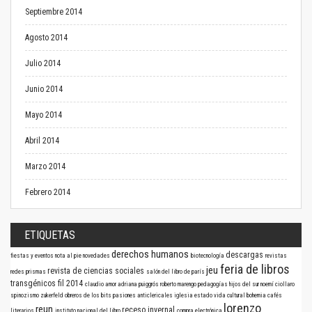
Septiembre 2014
Agosto 2014
Julio 2014
Junio 2014
Mayo 2014
Abril 2014
Marzo 2014
Febrero 2014
ETIQUETAS
derechos humanos
descargas
fiestas y eventos
nota al pie
novedades
biotecnología
revistas
feria de libros
jeu
revista de ciencias sociales
redes
prismas
salón del libro de parís
transgénicos
fil 2014
claudio amor
adriana puiggrós
roberto marengo
pedagogías
hijos del sur
noemí ciollaro
spinozismo
zukerfeld
obreros de los bits
pasiones anticlericales
iglesia
estado
vida cultural
bohemia
cafés
lorenzo
reun
receso invernal
literarios
instituto nacional del libro
compra electrónica