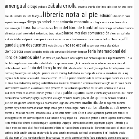
amengual
cábala criolla
dibujo
grabado
preventa
smorfia
destinos turísticos
turismo
locke
librería nota al pie
edición
sociabilidades
revista Ñ
angola
diseño editorial
diego golombek
megaminería
economía
exposición
amengua
tecnología
música electroacústica
filosofía
feria del libro de frankfurt
epistemología
socialidades
berazategui
aldo ferrer
química
pánicos morales
comunicación
alimentos
urbanismo
ciudad
modernidad
bruno latour
ciencias sociales
fil
historia intelectual
premio konex
premios nacionales
carlos altamirano
omar corrado
noche de los libros
tango
guadalajara
descuentos
receso estival
estadísticas
vacaciones
venta electrónica
feria internacional del
democracia
docencia
eudeba
medios de comunicación
kenneth thompson
libro de buenos aires
aristóteles
juan Álvarez
rosario
proteínas
memoria
quilmes
unlp
#niunamenos
´
día
del libro
regalos
malvinas
día del editor
boris spivacow
mario glück
conicet
ciencia
enfermería
educación
salud
fiesta del libro y la revista
pública
bienal de río
rafael centeno
la ideología argentina
librarte
promociones
ciencia y tecnología
serie digital
premios
unesco
noemí girbal blacha
mar del plata
escuela secundaria de la unq
tertulia
fogones de la memoria
feria del libro
arte sonoro
premio
cementerio de la recoleta
capacitación
xml
esocite
20 años
daniel divinsky
mempo giardinelli
hernán invernizzi
terrorismo
dictadura
cementerio
siglo xxi editores
descu
robert darnton
foro de edición universitaria
prometeo editorial
buenas prácticas editoriales
adriana feld
vania
natura
pablo capanna
markarian
crolar
cassanello
unamuno
gorelik
nicolás varchausky
eduardo molinari
centro
pozo de quilmes
cultural rector ricardo rojas
jergario
josé muzlera
agro
estudios rurales
memoria verdad y
martín ribadero
justicia
inmigración
racismo
eugenia scarzanella
jorge abelardo ramos
zquierda nacional
carlos alberto casali
gilberto freyre
ricardo benzaquen de araújo
lobos
gloria cucullu
miguel murmis
tiempo de
profetas
izquierda nacional
introducción a la filosofía
metafísica
Ética
filosofía política
parménides
heráclito
heidegger
nietzsche
roberto esposito
saúl taborda mito y logos nihilismo
casa-grande y senzala
poblamiento urbano
tierra
trabajo
hor
ximena espeche
uruguay
la paradoja uruguaya
latinoamericanismo
jorge myers
página 12
maría pía
lópez
intersecciones
akal
federico kukso
mejor libro editado
cámara argentina del libro
mención especial
ana clarisa
agüero
adrián gorelik
córdoba
gustavo de la vega
peronismo
consejo nacional de posguerra
filuni
jenofonte
grecia
clásica
marx
crítica marxiana
daniel busdygan
walter delrio
expropiación indígena
patagonia argentina
mapuches