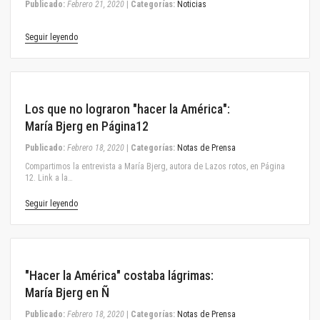
Publicado:
Febrero 21, 2020
|
Categorías:
Noticias
Seguir leyendo
February 18, 2020
Los que no lograron "hacer la América":
María Bjerg en Página12
Publicado:
Febrero 18, 2020
|
Categorías:
Notas de Prensa
Compartimos la entrevista a María Bjerg, autora de Lazos rotos, en Página
12. Link a la…
Seguir leyendo
February 18, 2020
"Hacer la América" costaba lágrimas:
María Bjerg en Ñ
Publicado:
Febrero 18, 2020
|
Categorías:
Notas de Prensa