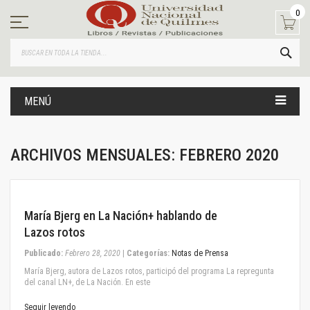
Ir
0
al
contenido
BUS
MENÚ
ARCHIVOS MENSUALES: FEBRERO 2020
February 28, 2020
María Bjerg en La Nación+ hablando de
Lazos rotos
Publicado:
Febrero 28, 2020
|
Categorías:
Notas de Prensa
María Bjerg, autora de Lazos rotos, participó del programa La repregunta
del canal LN+, de La Nación. En este
Seguir leyendo