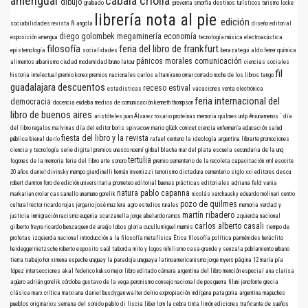
amengual
cábala criolla
dibujo
grabado
preventa
smorfia
destinos turísticos
turismo
locke
librería nota al pie
edición
sociabilidades
revista Ñ
angola
diseño editorial
diego golombek
megaminería
economía
exposición
amengua
tecnología
música electroacústica
filosofía
feria del libro de frankfurt
epistemología
socialidades
berazategui
aldo ferrer
química
pánicos morales
comunicación
alimentos
urbanismo
ciudad
modernidad
bruno latour
ciencias sociales
fil
historia intelectual
premio konex
premios nacionales
carlos altamirano
omar corrado
noche de los libros
tango
guadalajara
descuentos
receso estival
estadísticas
vacaciones
venta electrónica
feria internacional del
democracia
docencia
eudeba
medios de comunicación
kenneth thompson
libro de buenos aires
aristóteles
juan Álvarez
rosario
proteínas
memoria
quilmes
unlp
#niunamenos
´
día
del libro
regalos
malvinas
día del editor
boris spivacow
mario glück
conicet
ciencia
enfermería
educación
salud
fiesta del libro y la revista
pública
bienal de río
rafael centeno
la ideología argentina
librarte
promociones
ciencia y tecnología
serie digital
premios
unesco
noemí girbal blacha
mar del plata
escuela secundaria de la unq
tertulia
fogones de la memoria
feria del libro
arte sonoro
premio
cementerio de la recoleta
capacitación
xml
esocite
20 años
daniel divinsky
mempo giardinelli
hernán invernizzi
terrorismo
dictadura
cementerio
siglo xxi editores
descu
robert darnton
foro de edición universitaria
prometeo editorial
buenas prácticas editoriales
adriana feld
vania
natura
pablo capanna
markarian
crolar
cassanello
unamuno
gorelik
nicolás varchausky
eduardo molinari
centro
pozo de quilmes
cultural rector ricardo rojas
jergario
josé muzlera
agro
estudios rurales
memoria verdad y
martín ribadero
justicia
inmigración
racismo
eugenia scarzanella
jorge abelardo ramos
zquierda nacional
carlos alberto casali
gilberto freyre
ricardo benzaquen de araújo
lobos
gloria cucullu
miguel murmis
tiempo de
profetas
izquierda nacional
introducción a la filosofía
metafísica
Ética
filosofía política
parménides
heráclito
heidegger
nietzsche
roberto esposito
saúl taborda mito y logos nihilismo
casa-grande y senzala
poblamiento urbano
tierra
trabajo
hor
ximena espeche
uruguay
la paradoja uruguaya
latinoamericanismo
jorge myers
página 12
maría pía
lópez
intersecciones
akal
federico kukso
mejor libro editado
cámara argentina del libro
mención especial
ana clarisa
agüero
adrián gorelik
córdoba
gustavo de la vega
peronismo
consejo nacional de posguerra
filuni
jenofonte
grecia
clásica
marx
crítica marxiana
daniel busdygan
walter delrio
expropiación indígena
patagonia argentina
mapuches
pueblos originarios
semana del sonido
pablo di liscia
liber
lom
la cebra
tinta limón ediciones
traficante de sueños