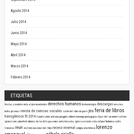
Agosto 2014
Julio 2014
Junio 2014
Mayo 2014
Abril 2014
Marzo 2014
Febrero 2014
ETIQUETAS
derechos humanos
descargas
fiestas y eventos
nota al pie
novedades
biotecnología
revistas
feria de libros
jeu
revista de ciencias sociales
redes
prismas
salón del libro de parís
transgénicos
fil 2014
claudio amor
adriana puiggrós
roberto marengo
pedagogías
hijos del sur
noemí ciollaro
spinozismo
zukerfeld
obreros de los bits
pasiones anticlericales
iglesia
estado
vida cultural
bohemia
cafés
lorenzo
reun
receso invernal
literarios
instituto nacional del libro
compra electrónica