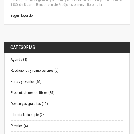
Guerra y paz Casa-grande y senzala y la obra de Gilberto Freyre en los años
1930, de Ricardo Benzaquen de Araújo, es el nuevo libro de la…
Seguir leyendo
CATEGORÍAS
Agenda (4)
Reediciones y reimpresiones (5)
Ferias y eventos (64)
Presentaciones de libros (35)
Descargas gratuitas (15)
Librería Nota al pie (34)
Premios (4)