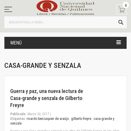
Ir
0
al
contenido
BUS
MENÚ
CASA-GRANDE Y SENZALA
March 30, 2017
Guerra y paz, una nueva lectura de
Casa-grande y senzala de Gilberto
Freyre
Publicado:
Marzo 30, 2017
|
Etiquetas:
ricardo benzaquen de araújo
,
gilberto freyre
,
casa-grande y
senzala