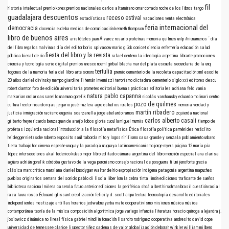
fil
historia intelectual
premio konex
premios nacionales
carlos altamirano
omar corrado
noche de los libros
tango
guadalajara
descuentos
receso estival
estadísticas
vacaciones
venta electrónica
feria internacional del
democracia
docencia
eudeba
medios de comunicación
kenneth thompson
libro de buenos aires
aristóteles
juan Álvarez
rosario
proteínas
memoria
quilmes
unlp
#niunamenos
´
día
del libro
regalos
malvinas
día del editor
boris spivacow
mario glück
conicet
ciencia
enfermería
educación
salud
fiesta del libro y la revista
pública
bienal de río
rafael centeno
la ideología argentina
librarte
promociones
ciencia y tecnología
serie digital
premios
unesco
noemí girbal blacha
mar del plata
escuela secundaria de la unq
tertulia
fogones de la memoria
feria del libro
arte sonoro
premio
cementerio de la recoleta
capacitación
xml
esocite
20 años
daniel divinsky
mempo giardinelli
hernán invernizzi
terrorismo
dictadura
cementerio
siglo xxi editores
descu
robert darnton
foro de edición universitaria
prometeo editorial
buenas prácticas editoriales
adriana feld
vania
natura
pablo capanna
markarian
crolar
cassanello
unamuno
gorelik
nicolás varchausky
eduardo molinari
centro
pozo de quilmes
cultural rector ricardo rojas
jergario
josé muzlera
agro
estudios rurales
memoria verdad y
martín ribadero
justicia
inmigración
racismo
eugenia scarzanella
jorge abelardo ramos
zquierda nacional
carlos alberto casali
gilberto freyre
ricardo benzaquen de araújo
lobos
gloria cucullu
miguel murmis
tiempo de
profetas
izquierda nacional
introducción a la filosofía
metafísica
Ética
filosofía política
parménides
heráclito
heidegger
nietzsche
roberto esposito
saúl taborda mito y logos nihilismo
casa-grande y senzala
poblamiento urbano
tierra
trabajo
hor
ximena espeche
uruguay
la paradoja uruguaya
latinoamericanismo
jorge myers
página 12
maría pía
lópez
intersecciones
akal
federico kukso
mejor libro editado
cámara argentina del libro
mención especial
ana clarisa
agüero
adrián gorelik
córdoba
gustavo de la vega
peronismo
consejo nacional de posguerra
filuni
jenofonte
grecia
clásica
marx
crítica marxiana
daniel busdygan
walter delrio
expropiación indígena
patagonia argentina
mapuches
pueblos originarios
semana del sonido
pablo di liscia
liber
lom
la cebra
tinta limón ediciones
traficante de sueños
biblioteca nacional
milena caserola
futuro anterior ediciones
la periférica
shoá
albert hirschman
brasil
cuestión racial
raza
laura rosso
Édouard glissant
creolización
felicity d. scott
arquitectura
tecnoutopía
desarrollo
editoriales
independientes
mestizaje
antillas
horarios
jedwabne
yerba mate
cooperativismo
misiones
música
música
contemporánea
teoría de la música
composición algorítmica
jorge variego
infancia
literatura
horacio quiroga
alejandra j.
josiowicz
dinámica no lineal
física
gabriel mindlin
fonación
lisandro rodríguez
cooperativa andresito
david cope
universidad de tennessee
clarice lispector
niñez
cadenas de valor
globalización
deborah winkler
william milberg