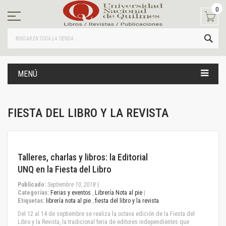
Ir
0
al
contenido
BUS
MENÚ
FIESTA DEL LIBRO Y LA REVISTA
September 10, 2018
Talleres, charlas y libros: la Editorial
UNQ en la Fiesta del Libro
Publicado:
Septiembre 10, 2018
|
Categorías:
Ferias y eventos
,
Librería Nota al pie
|
Etiquetas:
librería nota al pie
,
fiesta del libro y la revista
Del 12 al 14 de septiembre se realiza la octava edición de la Fiesta del
Libro y la Revista, la tradicional feria de editores independientes que