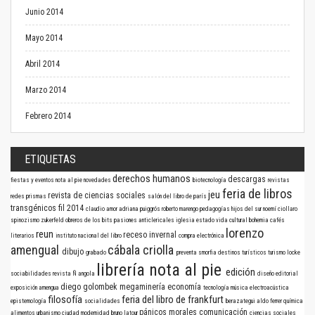
Junio 2014
Mayo 2014
Abril 2014
Marzo 2014
Febrero 2014
ETIQUETAS
derechos humanos
descargas
fiestas y eventos
nota al pie
novedades
biotecnología
revistas
feria de libros
jeu
revista de ciencias sociales
redes
prismas
salón del libro de parís
transgénicos
fil 2014
claudio amor
adriana puiggrós
roberto marengo
pedagogías
hijos del sur
noemí ciollaro
spinozismo
zukerfeld
obreros de los bits
pasiones anticlericales
iglesia
estado
vida cultural
bohemia
cafés
lorenzo
reun
receso invernal
literarios
instituto nacional del libro
compra electrónica
amengual
cábala criolla
dibujo
grabado
preventa
smorfia
destinos turísticos
turismo
locke
librería nota al pie
edición
sociabilidades
revista Ñ
angola
diseño editorial
diego golombek
megaminería
economía
exposición
amengua
tecnología
música electroacústica
filosofía
feria del libro de frankfurt
epistemología
socialidades
berazategui
aldo ferrer
química
pánicos morales
comunicación
alimentos
urbanismo
ciudad
modernidad
bruno latour
ciencias sociales