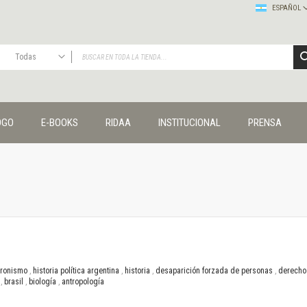
ESPAÑOL
Todas
TODAS
Publicaciones
OGO
E-BOOKS
RIDAA
INSTITUCIONAL
PRENSA
Editorial
Colecciones
Administración y economía
Coedición UNQ / Clacso
Coedición UNQ / UNC
Comunicación y cultura
Crímenes y violencias
Cuadernos universitarios
Derechos humanos
eronismo
,
historia política argentina
,
historia
,
desaparición forzada de personas
,
derecho
Ediciones especiales
o
,
brasil
,
biología
,
antropología
Géneros