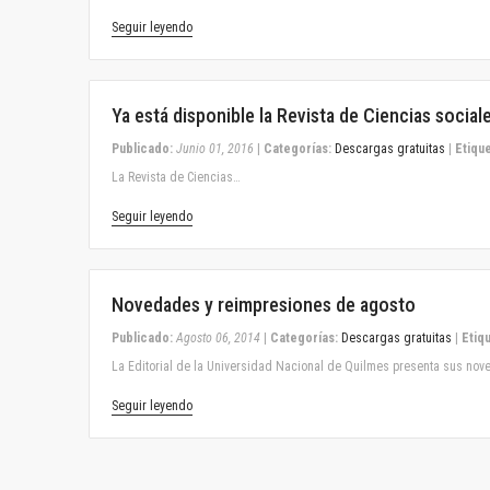
Seguir leyendo
June 01, 2016
Ya está disponible la Revista de Ciencias social
Publicado:
Junio 01, 2016
|
Categorías:
Descargas gratuitas
|
Etique
La Revista de Ciencias…
Seguir leyendo
August 06, 2014
Novedades y reimpresiones de agosto
Publicado:
Agosto 06, 2014
|
Categorías:
Descargas gratuitas
|
Etiq
La Editorial de la Universidad Nacional de Quilmes presenta sus no
Seguir leyendo