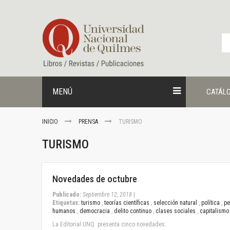
Ir
al
contenido
MENÚ
CATÁL
INICIO
PRENSA
TURISMO
TURISMO
September 12, 2018
Novedades de octubre
Publicado:
Septiembre 12, 2018
|
Etiquetas:
turismo
,
teorías científicas
,
selección natural
,
política
,
p
humanos
,
democracia
,
delito continuo
,
clases sociales
,
capitalism
La Editorial UNQ presenta cinco novedades: