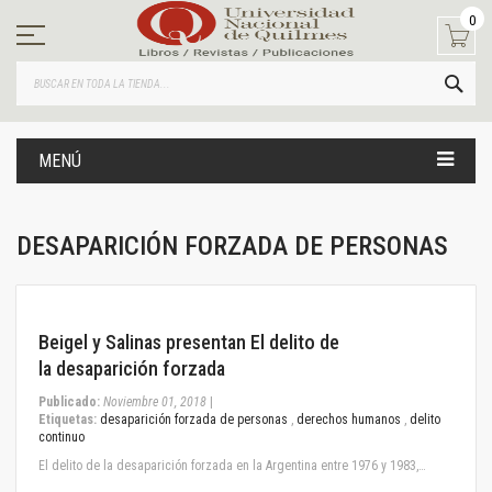
Ir
0
al
contenido
BUS
MENÚ
DESAPARICIÓN FORZADA DE PERSONAS
November 01, 2018
Beigel y Salinas presentan El delito de
la desaparición forzada
Publicado:
Noviembre 01, 2018
|
Etiquetas:
desaparición forzada de personas
,
derechos humanos
,
delito
continuo
El delito de la desaparición forzada en la Argentina entre 1976 y 1983,…