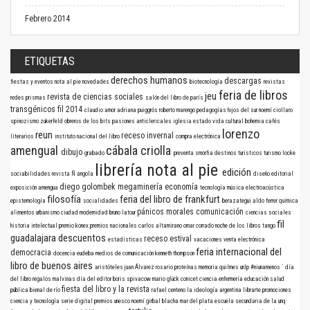
Febrero 2014
ETIQUETAS
derechos humanos
descargas
fiestas y eventos
nota al pie
novedades
biotecnología
revistas
feria de libros
jeu
revista de ciencias sociales
redes
prismas
salón del libro de parís
transgénicos
fil 2014
claudio amor
adriana puiggrós
roberto marengo
pedagogías
hijos del sur
noemí ciollaro
spinozismo
zukerfeld
obreros de los bits
pasiones anticlericales
iglesia
estado
vida cultural
bohemia
cafés
lorenzo
reun
receso invernal
literarios
instituto nacional del libro
compra electrónica
amengual
cábala criolla
dibujo
grabado
preventa
smorfia
destinos turísticos
turismo
locke
librería nota al pie
edición
sociabilidades
revista Ñ
angola
diseño editorial
diego golombek
megaminería
economía
exposición
amengua
tecnología
música electroacústica
filosofía
feria del libro de frankfurt
epistemología
socialidades
berazategui
aldo ferrer
química
pánicos morales
comunicación
alimentos
urbanismo
ciudad
modernidad
bruno latour
ciencias sociales
fil
historia intelectual
premio konex
premios nacionales
carlos altamirano
omar corrado
noche de los libros
tango
guadalajara
descuentos
receso estival
estadísticas
vacaciones
venta electrónica
feria internacional del
democracia
docencia
eudeba
medios de comunicación
kenneth thompson
libro de buenos aires
aristóteles
juan Álvarez
rosario
proteínas
memoria
quilmes
unlp
#niunamenos
´
día
del libro
regalos
malvinas
día del editor
boris spivacow
mario glück
conicet
ciencia
enfermería
educación
salud
fiesta del libro y la revista
pública
bienal de río
rafael centeno
la ideología argentina
librarte
promociones
ciencia y tecnología
serie digital
premios
unesco
noemí girbal blacha
mar del plata
escuela secundaria de la unq