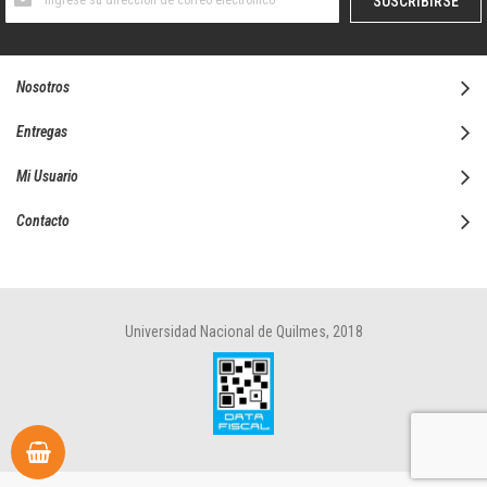
SUSCRIBIRSE
al
boletín
informativo:
Nosotros
Entregas
Mi Usuario
Contacto
Universidad Nacional de Quilmes, 2018