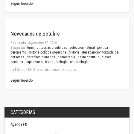
Seguir leyendo
September 12, 2018
Novedades de octubre
Publicado:
Septiembre 12, 2018
|
Etiquetas:
turismo
,
teorías científicas
,
selección natural
,
política
,
peronismo
,
historia política argentina
,
historia
,
desaparición forzada de
personas
,
derechos humanos
,
democracia
,
delito continuo
,
clases
sociales
,
capitalismo
,
brasil
,
biología
,
antropología
La Editorial UNQ presenta cinco novedades:
Seguir leyendo
CATEGORÍAS
Agenda (4)