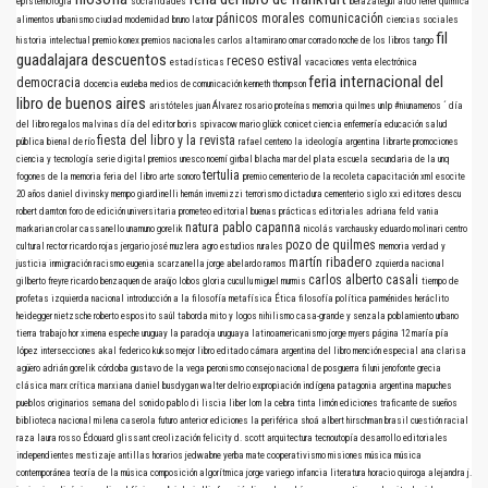
epistemología
socialidades
berazategui
aldo ferrer
química
pánicos morales
comunicación
alimentos
urbanismo
ciudad
modernidad
bruno latour
ciencias sociales
fil
historia intelectual
premio konex
premios nacionales
carlos altamirano
omar corrado
noche de los libros
tango
guadalajara
descuentos
receso estival
estadísticas
vacaciones
venta electrónica
feria internacional del
democracia
docencia
eudeba
medios de comunicación
kenneth thompson
libro de buenos aires
aristóteles
juan Álvarez
rosario
proteínas
memoria
quilmes
unlp
#niunamenos
´
día
del libro
regalos
malvinas
día del editor
boris spivacow
mario glück
conicet
ciencia
enfermería
educación
salud
fiesta del libro y la revista
pública
bienal de río
rafael centeno
la ideología argentina
librarte
promociones
ciencia y tecnología
serie digital
premios
unesco
noemí girbal blacha
mar del plata
escuela secundaria de la unq
tertulia
fogones de la memoria
feria del libro
arte sonoro
premio
cementerio de la recoleta
capacitación
xml
esocite
20 años
daniel divinsky
mempo giardinelli
hernán invernizzi
terrorismo
dictadura
cementerio
siglo xxi editores
descu
robert darnton
foro de edición universitaria
prometeo editorial
buenas prácticas editoriales
adriana feld
vania
natura
pablo capanna
markarian
crolar
cassanello
unamuno
gorelik
nicolás varchausky
eduardo molinari
centro
pozo de quilmes
cultural rector ricardo rojas
jergario
josé muzlera
agro
estudios rurales
memoria verdad y
martín ribadero
justicia
inmigración
racismo
eugenia scarzanella
jorge abelardo ramos
zquierda nacional
carlos alberto casali
gilberto freyre
ricardo benzaquen de araújo
lobos
gloria cucullu
miguel murmis
tiempo de
profetas
izquierda nacional
introducción a la filosofía
metafísica
Ética
filosofía política
parménides
heráclito
heidegger
nietzsche
roberto esposito
saúl taborda mito y logos nihilismo
casa-grande y senzala
poblamiento urbano
tierra
trabajo
hor
ximena espeche
uruguay
la paradoja uruguaya
latinoamericanismo
jorge myers
página 12
maría pía
lópez
intersecciones
akal
federico kukso
mejor libro editado
cámara argentina del libro
mención especial
ana clarisa
agüero
adrián gorelik
córdoba
gustavo de la vega
peronismo
consejo nacional de posguerra
filuni
jenofonte
grecia
clásica
marx
crítica marxiana
daniel busdygan
walter delrio
expropiación indígena
patagonia argentina
mapuches
pueblos originarios
semana del sonido
pablo di liscia
liber
lom
la cebra
tinta limón ediciones
traficante de sueños
biblioteca nacional
milena caserola
futuro anterior ediciones
la periférica
shoá
albert hirschman
brasil
cuestión racial
raza
laura rosso
Édouard glissant
creolización
felicity d. scott
arquitectura
tecnoutopía
desarrollo
editoriales
independientes
mestizaje
antillas
horarios
jedwabne
yerba mate
cooperativismo
misiones
música
música
contemporánea
teoría de la música
composición algorítmica
jorge variego
infancia
literatura
horacio quiroga
alejandra j.