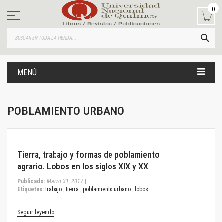
Ir
0
al
contenido
BUS
MENÚ
POBLAMIENTO URBANO
March 31, 2017
Tierra, trabajo y formas de poblamiento
agrario. Lobos en los siglos XIX y XX
Publicado:
Marzo 31, 2017
|
Etiquetas:
trabajo
,
tierra
,
poblamiento urbano
,
lobos
Seguir leyendo