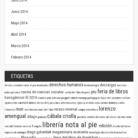
Julio 2014
Junio 2014
Mayo 2014
Abril 2014
Marzo 2014
Febrero 2014
ETIQUETAS
derechos humanos
descargas
fiestas y eventos
nota al pie
novedades
biotecnología
revistas
feria de libros
jeu
revista de ciencias sociales
redes
prismas
salón del libro de parís
transgénicos
fil 2014
claudio amor
adriana puiggrós
roberto marengo
pedagogías
hijos del sur
noemí ciollaro
spinozismo
zukerfeld
obreros de los bits
pasiones anticlericales
iglesia
estado
vida cultural
bohemia
cafés
lorenzo
reun
receso invernal
literarios
instituto nacional del libro
compra electrónica
amengual
cábala criolla
dibujo
grabado
preventa
smorfia
destinos turísticos
turismo
locke
librería nota al pie
edición
sociabilidades
revista Ñ
angola
diseño editorial
diego golombek
megaminería
economía
exposición
amengua
tecnología
música electroacústica
filosofía
feria del libro de frankfurt