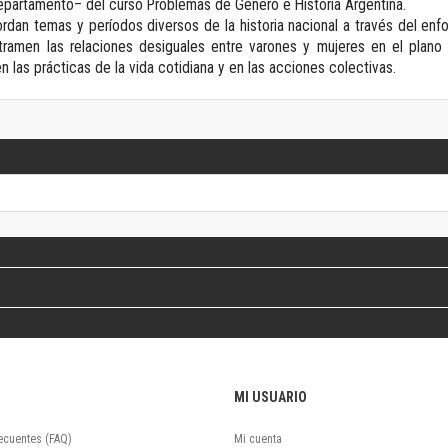
Departamento– del curso Problemas de Género e Historia Argentina.
Revista de Ciencias Sociales. Segunda época
ordan temas y períodos diversos de la historia nacional a través del e
Fondo editorial
ramen las relaciones desiguales entre varones y mujeres en el plano l
Biomedicina
n las prácticas de la vida cotidiana y en las acciones colectivas.
Coediciones
Jornadas académicas
La ideología argentina
Libros de arte
Otros títulos
Textos para la enseñanza universitaria
Intersecciones
Convergencia. Entre memoria y sociedad
Filosofía y ciencia
Política
Serie Clásica
Serie Contemporánea
Unidad de Publicaciones del Departamento de Ciencia y Tecnología
MI USUARIO
Colecciones
Universidad Virtual de Quilmes
ecuentes (FAQ)
Mi cuenta