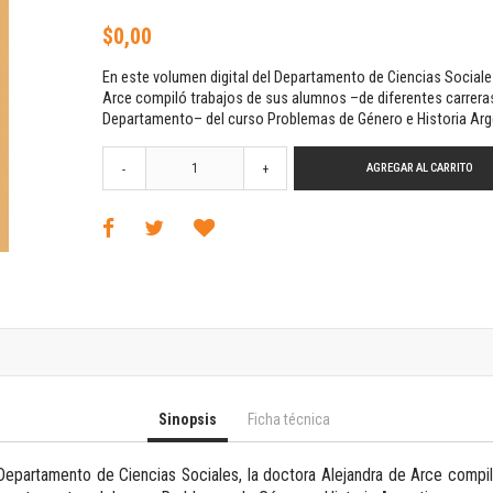
Horizontes en las artes
$0,00
La ideología argentina y latinoamericana
Las ciudades y las ideas
En este volumen digital del Departamento de Ciencias Sociale
Serie Nuevas aproximaciones
Arce compiló trabajos de sus alumnos –de diferentes carreras
Serie Clásicos latinoamericanos
Departamento– del curso Problemas de Género e Historia Arg
Medios&redes
AGREGAR AL CARRITO
-
+
Música y ciencia
Serie Arte sonoro
Nuevos enfoques en ciencia y tecnología
Sociedad-tecnología-ciencia
Serie digital
Territorio y acumulación: conflictividades y alternativas
Textos y lecturas en ciencias sociales
Serie Punto de encuentros
Publicaciones periódicas
Sinopsis
Ficha técnica
Prismas
Redes
 Departamento de Ciencias Sociales, la doctora Alejandra de Arce compi
Revista de Ciencias Sociales. Primera época