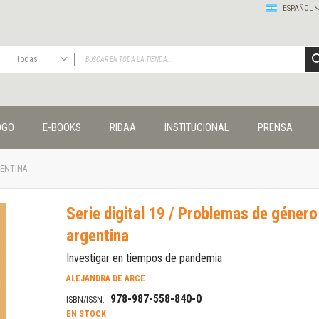
ESPAÑOL
Todas
TODAS
Publicaciones
OGO
E-BOOKS
RIDAA
INSTITUCIONAL
PRENSA
Editorial
Colecciones
Administración y economía
GENTINA
Coedición UNQ / Clacso
Coedición UNQ / UNC
Serie digital 19 / Problemas de género 
Comunicación y cultura
argentina
Crímenes y violencias
Cuadernos universitarios
Investigar en tiempos de pandemia
Derechos humanos
ALEJANDRA DE ARCE
Ediciones especiales
978-987-558-840-0
ISBN/ISSN:
Géneros
EN STOCK