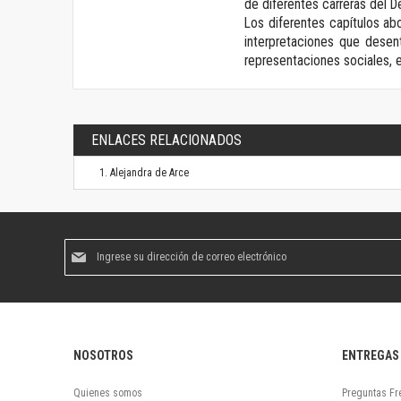
de diferentes carreras del 
Los diferentes capítulos ab
interpretaciones que desent
representaciones sociales, e
ENLACES RELACIONADOS
Alejandra de Arce
Suscríbase
al
boletín
informativo:
NOSOTROS
ENTREGAS
Quienes somos
Preguntas Fr