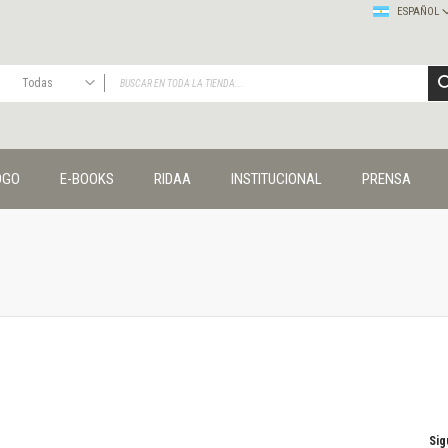
ESPAÑOL
Todas
TODAS
Publicaciones
OGO
E-BOOKS
RIDAA
INSTITUCIONAL
PRENSA
Editorial
Colecciones
Administración y economía
Coedición UNQ / Clacso
Coedición UNQ / UNC
Comunicación y cultura
Crímenes y violencias
Cuadernos universitarios
Derechos humanos
Ediciones especiales
Géneros
Sig