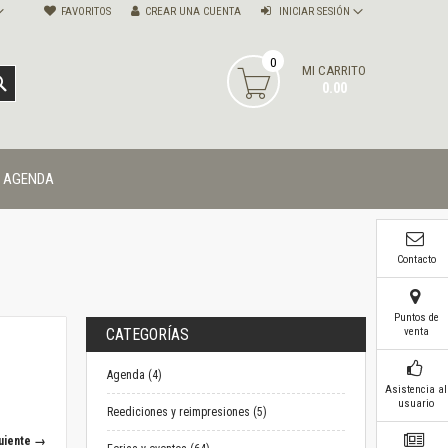
FAVORITOS
CREAR UNA CUENTA
INICIAR SESIÓN
0
MI CARRITO
BUSCAR
0.00
AGENDA
Contacto
Puntos de
venta
CATEGORÍAS
Agenda (4)
Asistencia al
usuario
Reediciones y reimpresiones (5)
uiente →