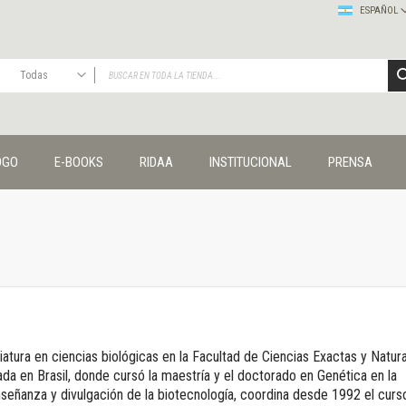
ESPAÑOL
Todas
TODAS
Publicaciones
OGO
E-BOOKS
RIDAA
INSTITUCIONAL
PRENSA
Editorial
Colecciones
Administración y economía
Coedición UNQ / Clacso
Coedición UNQ / UNC
Comunicación y cultura
Crímenes y violencias
Cuadernos universitarios
Derechos humanos
ciatura en ciencias biológicas en la Facultad de Ciencias Exactas y Natur
Ediciones especiales
da en Brasil, donde cursó la maestría y el doctorado en Genética en la
Géneros
nseñanza y divulgación de la biotecnología, coordina desde 1992 el curs