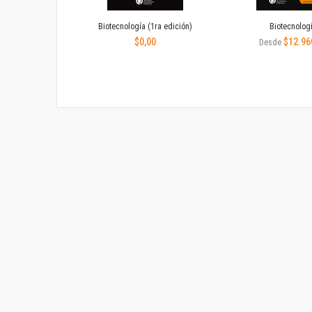
Biotecnología (1ra edición)
Biotecnolog
$0,00
$12.96
Desde
Añadir
Añadi
a
a
favoritos
favori