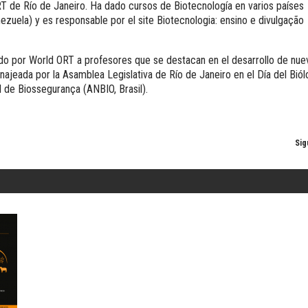
Horizontes en las artes
RT de Río de Janeiro. Ha dado cursos de Biotecnología en varios países
nezuela) y es responsable por el site Biotecnologia: ensino e divulgação
La ideología argentina y latinoamericana
Las ciudades y las ideas
Serie Nuevas aproximaciones
do por World ORT a profesores que se destacan en el desarrollo de nue
Serie Clásicos latinoamericanos
jeada por la Asamblea Legislativa de Río de Janeiro en el Día del Biól
l de Biossegurança (ANBIO, Brasil).
Medios&redes
Música y ciencia
Serie Arte sonoro
Nuevos enfoques en ciencia y tecnología
Sig
Sociedad-tecnología-ciencia
Serie digital
Territorio y acumulación: conflictividades y alternativas
Textos y lecturas en ciencias sociales
Serie Punto de encuentros
Publicaciones periódicas
Prismas
Redes
Revista de Ciencias Sociales. Primera época