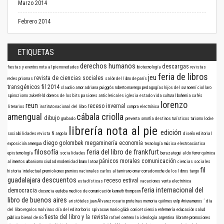
Marzo 2014
Febrero 2014
ETIQUETAS
derechos humanos
descargas
fiestas y eventos
nota al pie
novedades
biotecnología
revistas
feria de libros
jeu
revista de ciencias sociales
redes
prismas
salón del libro de parís
transgénicos
fil 2014
claudio amor
adriana puiggrós
roberto marengo
pedagogías
hijos del sur
noemí ciollaro
spinozismo
zukerfeld
obreros de los bits
pasiones anticlericales
iglesia
estado
vida cultural
bohemia
cafés
lorenzo
reun
receso invernal
literarios
instituto nacional del libro
compra electrónica
amengual
cábala criolla
dibujo
grabado
preventa
smorfia
destinos turísticos
turismo
locke
librería nota al pie
edición
sociabilidades
revista Ñ
angola
diseño editorial
diego golombek
megaminería
economía
exposición
amengua
tecnología
música electroacústica
filosofía
feria del libro de frankfurt
epistemología
socialidades
berazategui
aldo ferrer
química
pánicos morales
comunicación
alimentos
urbanismo
ciudad
modernidad
bruno latour
ciencias sociales
fil
historia intelectual
premio konex
premios nacionales
carlos altamirano
omar corrado
noche de los libros
tango
guadalajara
descuentos
receso estival
estadísticas
vacaciones
venta electrónica
feria internacional del
democracia
docencia
eudeba
medios de comunicación
kenneth thompson
libro de buenos aires
aristóteles
juan Álvarez
rosario
proteínas
memoria
quilmes
unlp
#niunamenos
´
día
del libro
regalos
malvinas
día del editor
boris spivacow
mario glück
conicet
ciencia
enfermería
educación
salud
fiesta del libro y la revista
pública
bienal de río
rafael centeno
la ideología argentina
librarte
promociones