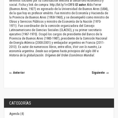
términos sociales por su contribución efectiva al desarrollo económico y
social. Ficha y link de compra:
http://bit.ly/1rrCRFB
El autor
Aldo Ferrer
(Buenos Aires, 1927) es egresado de la Universidad de Buenos Aires (UBA),
de la que hoy es profesor emérito. Fue ministro de Economía y Hacienda de
la Provincia de Buenos Aires (1958-1960), y se desempeñó como ministro de
Obras y Servicios Públicos y ministro de Economía de la Nación (1970-
1971). Fue coordinador de la comisión organizadora del Consejo
Latinoamericano de Ciencias Sociales (CLACSO), y su primer secretario
ejecutivo (1967-1970). Ocupó los cargos de presidente del Banco de la
Provincia de Buenos Aires (1983-1987), presidente de la Comisión Nacional
de Energía Atómica (2000-2001) y embajador argentino en Francia (2011-
2013). Es autor de numerosos libros, entre ellos,
Vivir con lo nuestro, La
economía argentina. Desde sus orígenes hasta principios del siglo XXI
e
Historia de la globalización. Orígenes del Orden Económico Mundial.
← Anterior
Siguiente →
CATEGORÍAS
Agenda (4)