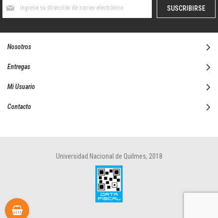
Suscríbase
SUSCRIBIRSE
al
boletín
informativo:
Nosotros
Entregas
Mi Usuario
Contacto
Universidad Nacional de Quilmes, 2018