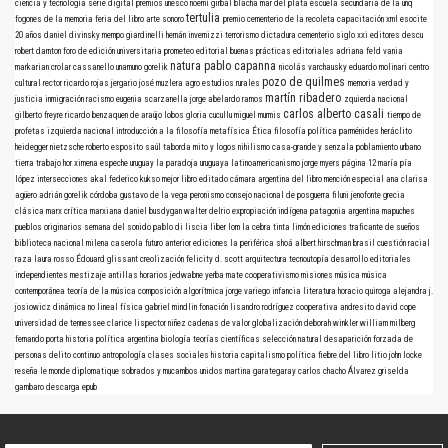
ciencia y tecnología
serie digital
premios
unesco
noemí girbal blacha
mar del plata
escuela secundaria de la unq
tertulia
fogones de la memoria
feria del libro
arte sonoro
premio
cementerio de la recoleta
capacitación
xml
esocite
20 años
daniel divinsky
mempo giardinelli
hernán invernizzi
terrorismo
dictadura
cementerio
siglo xxi editores
descu
robert darnton
foro de edición universitaria
prometeo editorial
buenas prácticas editoriales
adriana feld
vania
natura
pablo capanna
markarian
crolar
cassanello
unamuno
gorelik
nicolás varchausky
eduardo molinari
centro
pozo de quilmes
cultural rector ricardo rojas
jergario
josé muzlera
agro
estudios rurales
memoria verdad y
martín ribadero
justicia
inmigración
racismo
eugenia scarzanella
jorge abelardo ramos
zquierda nacional
carlos alberto casali
gilberto freyre
ricardo benzaquen de araújo
lobos
gloria cucullu
miguel murmis
tiempo de
profetas
izquierda nacional
introducción a la filosofía
metafísica
Ética
filosofía política
parménides
heráclito
heidegger
nietzsche
roberto esposito
saúl taborda mito y logos nihilismo
casa-grande y senzala
poblamiento urbano
tierra
trabajo
hor
ximena espeche
uruguay
la paradoja uruguaya
latinoamericanismo
jorge myers
página 12
maría pía
lópez
intersecciones
akal
federico kukso
mejor libro editado
cámara argentina del libro
mención especial
ana clarisa
agüero
adrián gorelik
córdoba
gustavo de la vega
peronismo
consejo nacional de posguerra
filuni
jenofonte
grecia
clásica
marx
crítica marxiana
daniel busdygan
walter delrio
expropiación indígena
patagonia argentina
mapuches
pueblos originarios
semana del sonido
pablo di liscia
liber
lom
la cebra
tinta limón ediciones
traficante de sueños
biblioteca nacional
milena caserola
futuro anterior ediciones
la periférica
shoá
albert hirschman
brasil
cuestión racial
raza
laura rosso
Édouard glissant
creolización
felicity d. scott
arquitectura
tecnoutopía
desarrollo
editoriales
independientes
mestizaje
antillas
horarios
jedwabne
yerba mate
cooperativismo
misiones
música
música
contemporánea
teoría de la música
composición algorítmica
jorge variego
infancia
literatura
horacio quiroga
alejandra j.
josiowicz
dinámica no lineal
física
gabriel mindlin
fonación
lisandro rodríguez
cooperativa andresito
david cope
universidad de tennessee
clarice lispector
niñez
cadenas de valor
globalización
deborah winkler
william milberg
fernando porta
historia política argentina
biología
teorías científicas
selección natural
desaparición forzada de
personas
delito continuo
antropología
clases sociales
historia
capitalismo
política
fiebre del libro
litio
john locke
reseña
le monde diplomatique
sobrados y mucambos
unidos
martina garategaray
carlos chacho Álvarez
griselda
gambaro
descarga
epub