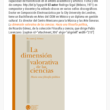
capacidad de transmisión en el ámbito académico y artístico. Ficha y link
de compra:
http://bit.ly/1pgqsiW
El autor
Rodrigo Sigal
(México, 1971) es
compositor y docente y ha editado discos en varios sellos discográficos.
Doctor en Composición Electroacústica por la City University de Londres,
tiene un Bachillerato en Artes del CIEM en México y un diploma en gestión
cultural. Es director del Centro Mexicano para la Música y las Arte Sonoras.
L
a dimensión valorativa de las ciencias. Hacia una
filosofía
política
,
de Ricardo Gómez, de la colección Filosofía y ciencia, que dirige Pablo
Lorenzano. [caption id="attachment_936" align="alignleft" width="213"]