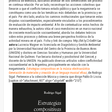
provincia de Mendoza, buscando ahondar en dos dimensiones del proceso
en continua relación. Por un lado, reconstruye las acciones colectivas que
llevaron a que el conflicto tomara estado público y que la megaminería se
constituyera como una de las temáticas más debatidas en la provincia y en
el país. Por otro lado, analiza los caminos institucionales que tomaron estas
disputas socioambientales, especialmente vinculados a los procedimientos
de evaluación de impacto ambiental. A fin de contextualizar estos hechos de
manera exhaustiva, la autora sitúa el caso mendocino en un marco nacional
de creciente movilización socioambiental, aborda los debates teóricos
sobre estos procesos y delinea una breve perspectiva histórica de la
actividad minera en el país. Ficha y link de compra:
http://bit.ly/ZrGeBH
La
autora
Lucrecia Wagner es licenciada en Diagnóstico y Gestión Ambiental
por la Universidad Nacional del Centro de la Provincia de Buenos Aires
(UNICEN) y doctora en Ciencias Sociales y Humanas por la Universidad
Nacional de Quilmes. Fue becaria doctoral y posdoctoral del Conicet, y
docente de la UNICEN. Ha publicado diversos artículos sobre conflictividad
socioambiental en la Argentina, principalmente en relación con la
megaminería.
Estrategias compositivas en la música electroacústica.
Generación de materiales y creación de un lenguaje musical eficaz
, de Rodrigo
Sigal. Pertenece a la colección Música y ciencia que dirige Pablo Di Liscia.
[caption id="attachment_937" align="alignleft" width="213"]