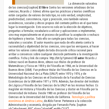
La dimensión valorativa
de las ciencias[/caption]
El libro
Contra las versiones ortodoxas de las
ciencias, Ricardo J. Gómez afirma que las prácticas y teorías científicas
están cargadas de valores de todo tipo, no solo verdad, simplicidad,
predictividad, consistencia, rigor y precisión, sino también valores
económicos, sociales y éticos propios del contexto político en el que tiene
lugar la investigación. Esto ocurre no solo en la elección de objetivos,
preguntas a formular, vocabulario a utilizar y aplicaciones a implementar,
sino muy especialmente en el proceso de justificar la aceptación o rechazo
de hipótesis y teorías. Todo ello se cumple para todas las ciencias,
naturales y sociales. El autor muestra que nada de ello atenta contra la
racionalidad y objetividad de las ciencias, sino que las enriquece, al hacer
entrar los valores como objeto de toda discusión crítica racional para
arribar a consensos sobre cualquier decisión pertinente a la investigación
científica. Ficha y link de compra:
http://bit.ly/1pmevs3
El autor
Ricardo J.
Gómez nació en Buenos Aires, obtuvo sus títulos de profesor de
Matemáticas y Física en 1959 y de Filosofía en 1966, en la Universidad de
Buenos Aires (UBA). Fue profesor titular de Filosofía de las Ciencias en la
Universidad Nacional de La Plata (UNLP) entre 1970 y 1976, y de
Metodología de las Ciencias en el Doctorado de la Facultad de Ciencias
Económicas de la UBA entre 1971 y 1976. Además, fue director del Instituto
de Lógica y Filosofía de las Ciencias de la UNLP en las mismas fechas. Es
magíster en Historia y Filosofía de las Ciencias y doctor en Filosofía por la
Universidad de Indiana. Desde 1983 es profesor de Filosofía de las
Ciencias en la Universidad del Estado de California.
Tecnología y política
económica en América Latina
, de Aldo Ferrer. Pertenece a la colección
Administración y economía, dirigida por Fernando Porta. [caption
id="attachment_935" align="alignleft" width="213"]