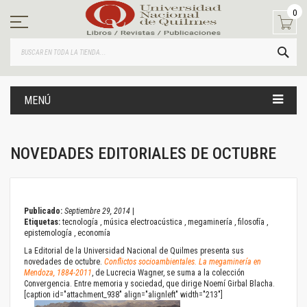
Ir
0
al
contenido
BUS
MENÚ
NOVEDADES EDITORIALES DE OCTUBRE
September 29, 2014
Publicado:
Septiembre 29, 2014
|
Etiquetas:
tecnología
,
música electroacústica
,
megaminería
,
filosofía
,
epistemología
,
economía
La Editorial de la Universidad Nacional de Quilmes presenta sus
novedades de octubre.
Conflictos socioambientales. La megaminería en
Mendoza, 1884-2011
, de Lucrecia Wagner, se suma a la colección
Convergencia. Entre memoria y sociedad, que dirige Noemí Girbal Blacha.
[caption id="attachment_938" align="alignleft" width="213"]