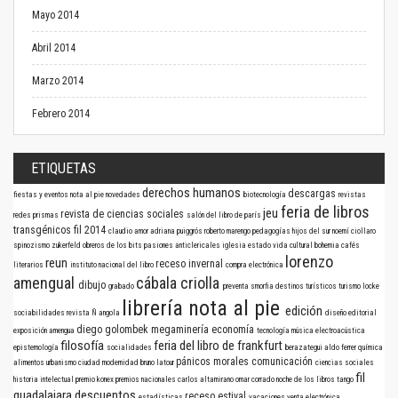
Mayo 2014
Abril 2014
Marzo 2014
Febrero 2014
ETIQUETAS
derechos humanos
descargas
fiestas y eventos
nota al pie
novedades
biotecnología
revistas
feria de libros
jeu
revista de ciencias sociales
redes
prismas
salón del libro de parís
transgénicos
fil 2014
claudio amor
adriana puiggrós
roberto marengo
pedagogías
hijos del sur
noemí ciollaro
spinozismo
zukerfeld
obreros de los bits
pasiones anticlericales
iglesia
estado
vida cultural
bohemia
cafés
lorenzo
reun
receso invernal
literarios
instituto nacional del libro
compra electrónica
amengual
cábala criolla
dibujo
grabado
preventa
smorfia
destinos turísticos
turismo
locke
librería nota al pie
edición
sociabilidades
revista Ñ
angola
diseño editorial
diego golombek
megaminería
economía
exposición
amengua
tecnología
música electroacústica
filosofía
feria del libro de frankfurt
epistemología
socialidades
berazategui
aldo ferrer
química
pánicos morales
comunicación
alimentos
urbanismo
ciudad
modernidad
bruno latour
ciencias sociales
fil
historia intelectual
premio konex
premios nacionales
carlos altamirano
omar corrado
noche de los libros
tango
guadalajara
descuentos
receso estival
estadísticas
vacaciones
venta electrónica