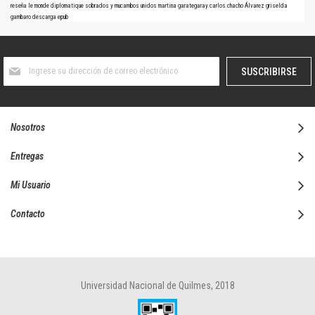
reseña
le monde diplomatique
sobrados y mucambos
unidos
martina garategaray
carlos chacho Álvarez
griselda
gambaro
descarga
epub
Suscríbase
SUSCRIBIRSE
al
boletín
informativo:
Nosotros
Entregas
Mi Usuario
Contacto
Universidad Nacional de Quilmes, 2018