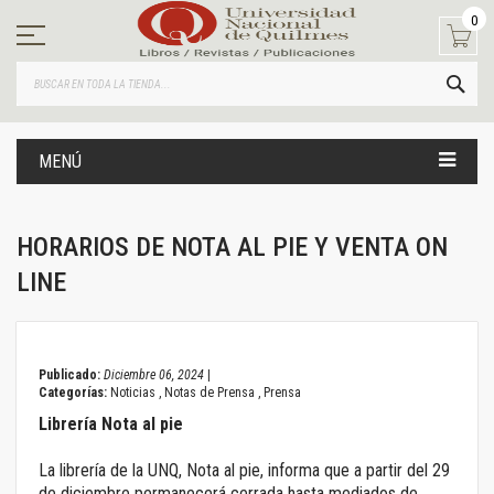
Ir
0
al
contenido
BUS
MENÚ
HORARIOS DE NOTA AL PIE Y VENTA ON
LINE
December 06, 2024
Publicado:
Diciembre 06, 2024
|
Categorías:
Noticias
,
Notas de Prensa
,
Prensa
Librería Nota al pie
La librería de la UNQ, Nota al pie, informa que a partir del 29
de diciembre permanecerá cerrada hasta mediados de