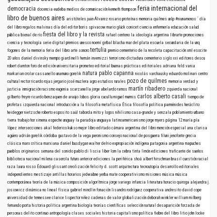
feria internacional del
democracia
docencia
eudeba
medios de comunicación
kenneth thompson
libro de buenos aires
aristóteles
juan Álvarez
rosario
proteínas
memoria
quilmes
unlp
#niunamenos
´
día
del libro
regalos
malvinas
día del editor
boris spivacow
mario glück
conicet
ciencia
enfermería
educación
salud
fiesta del libro y la revista
pública
bienal de río
rafael centeno
la ideología argentina
librarte
promociones
ciencia y tecnología
serie digital
premios
unesco
noemí girbal blacha
mar del plata
escuela secundaria de la unq
tertulia
fogones de la memoria
feria del libro
arte sonoro
premio
cementerio de la recoleta
capacitación
xml
esocite
20 años
daniel divinsky
mempo giardinelli
hernán invernizzi
terrorismo
dictadura
cementerio
siglo xxi editores
descu
robert darnton
foro de edición universitaria
prometeo editorial
buenas prácticas editoriales
adriana feld
vania
natura
pablo capanna
markarian
crolar
cassanello
unamuno
gorelik
nicolás varchausky
eduardo molinari
centro
pozo de quilmes
cultural rector ricardo rojas
jergario
josé muzlera
agro
estudios rurales
memoria verdad y
martín ribadero
justicia
inmigración
racismo
eugenia scarzanella
jorge abelardo ramos
zquierda nacional
carlos alberto casali
gilberto freyre
ricardo benzaquen de araújo
lobos
gloria cucullu
miguel murmis
tiempo de
profetas
izquierda nacional
introducción a la filosofía
metafísica
Ética
filosofía política
parménides
heráclito
heidegger
nietzsche
roberto esposito
saúl taborda mito y logos nihilismo
casa-grande y senzala
poblamiento urbano
tierra
trabajo
hor
ximena espeche
uruguay
la paradoja uruguaya
latinoamericanismo
jorge myers
página 12
maría pía
lópez
intersecciones
akal
federico kukso
mejor libro editado
cámara argentina del libro
mención especial
ana clarisa
agüero
adrián gorelik
córdoba
gustavo de la vega
peronismo
consejo nacional de posguerra
filuni
jenofonte
grecia
clásica
marx
crítica marxiana
daniel busdygan
walter delrio
expropiación indígena
patagonia argentina
mapuches
pueblos originarios
semana del sonido
pablo di liscia
liber
lom
la cebra
tinta limón ediciones
traficante de sueños
biblioteca nacional
milena caserola
futuro anterior ediciones
la periférica
shoá
albert hirschman
brasil
cuestión racial
raza
laura rosso
Édouard glissant
creolización
felicity d. scott
arquitectura
tecnoutopía
desarrollo
editoriales
independientes
mestizaje
antillas
horarios
jedwabne
yerba mate
cooperativismo
misiones
música
música
contemporánea
teoría de la música
composición algorítmica
jorge variego
infancia
literatura
horacio quiroga
alejandra j.
josiowicz
dinámica no lineal
física
gabriel mindlin
fonación
lisandro rodríguez
cooperativa andresito
david cope
universidad de tennessee
clarice lispector
niñez
cadenas de valor
globalización
deborah winkler
william milberg
fernando porta
historia política argentina
biología
teorías científicas
selección natural
desaparición forzada de
personas
delito continuo
antropología
clases sociales
historia
capitalismo
política
fiebre del libro
litio
john locke