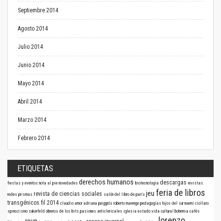
Septiembre 2014
Agosto 2014
Julio 2014
Junio 2014
Mayo 2014
Abril 2014
Marzo 2014
Febrero 2014
ETIQUETAS
derechos humanos
descargas
fiestas y eventos
nota al pie
novedades
biotecnología
revistas
feria de libros
jeu
revista de ciencias sociales
redes
prismas
salón del libro de parís
transgénicos
fil 2014
claudio amor
adriana puiggrós
roberto marengo
pedagogías
hijos del sur
noemí ciollaro
spinozismo
zukerfeld
obreros de los bits
pasiones anticlericales
iglesia
estado
vida cultural
bohemia
cafés
lorenzo