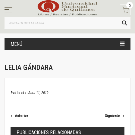
Ir
0
al
contenido
BUS
MENÚ
LELIA GÁNDARA
April 11, 2019
Publicado:
Abril 11, 2019
← Anterior
Siguiente →
PUBLICACIONES RELACIONADAS