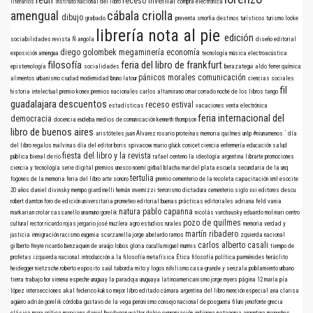
reun
receso invernal
literarios
instituto nacional del libro
compra electrónica
amengual
cábala criolla
dibujo
grabado
preventa
smorfia
destinos turísticos
turismo
locke
librería nota al pie
edición
sociabilidades
revista Ñ
angola
diseño editorial
diego golombek
megaminería
economía
exposición
amengua
tecnología
música electroacústica
filosofía
feria del libro de frankfurt
epistemología
socialidades
berazategui
aldo ferrer
química
pánicos morales
comunicación
alimentos
urbanismo
ciudad
modernidad
bruno latour
ciencias sociales
fil
historia intelectual
premio konex
premios nacionales
carlos altamirano
omar corrado
noche de los libros
tango
guadalajara
descuentos
receso estival
estadísticas
vacaciones
venta electrónica
feria internacional del
democracia
docencia
eudeba
medios de comunicación
kenneth thompson
libro de buenos aires
aristóteles
juan Álvarez
rosario
proteínas
memoria
quilmes
unlp
#niunamenos
´
día
del libro
regalos
malvinas
día del editor
boris spivacow
mario glück
conicet
ciencia
enfermería
educación
salud
fiesta del libro y la revista
pública
bienal de río
rafael centeno
la ideología argentina
librarte
promociones
ciencia y tecnología
serie digital
premios
unesco
noemí girbal blacha
mar del plata
escuela secundaria de la unq
tertulia
fogones de la memoria
feria del libro
arte sonoro
premio
cementerio de la recoleta
capacitación
xml
esocite
20 años
daniel divinsky
mempo giardinelli
hernán invernizzi
terrorismo
dictadura
cementerio
siglo xxi editores
descu
robert darnton
foro de edición universitaria
prometeo editorial
buenas prácticas editoriales
adriana feld
vania
natura
pablo capanna
markarian
crolar
cassanello
unamuno
gorelik
nicolás varchausky
eduardo molinari
centro
pozo de quilmes
cultural rector ricardo rojas
jergario
josé muzlera
agro
estudios rurales
memoria verdad y
martín ribadero
justicia
inmigración
racismo
eugenia scarzanella
jorge abelardo ramos
zquierda nacional
carlos alberto casali
gilberto freyre
ricardo benzaquen de araújo
lobos
gloria cucullu
miguel murmis
tiempo de
profetas
izquierda nacional
introducción a la filosofía
metafísica
Ética
filosofía política
parménides
heráclito
heidegger
nietzsche
roberto esposito
saúl taborda mito y logos nihilismo
casa-grande y senzala
poblamiento urbano
tierra
trabajo
hor
ximena espeche
uruguay
la paradoja uruguaya
latinoamericanismo
jorge myers
página 12
maría pía
lópez
intersecciones
akal
federico kukso
mejor libro editado
cámara argentina del libro
mención especial
ana clarisa
agüero
adrián gorelik
córdoba
gustavo de la vega
peronismo
consejo nacional de posguerra
filuni
jenofonte
grecia