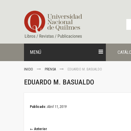
Ir
al
contenido
MENÚ
CATÁL
INICIO
PRENSA
EDUARDO M. BASUALDO
EDUARDO M. BASUALDO
April 11, 2019
Publicado:
Abril 11, 2019
← Anterior