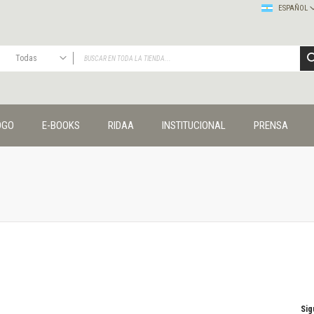
ESPAÑOL
Todas
TODAS
Publicaciones
OGO
E-BOOKS
RIDAA
INSTITUCIONAL
PRENSA
Editorial
Colecciones
Administración y economía
Coedición UNQ / Clacso
Coedición UNQ / UNC
Comunicación y cultura
Crímenes y violencias
Cuadernos universitarios
Derechos humanos
Ediciones especiales
Géneros
Sig