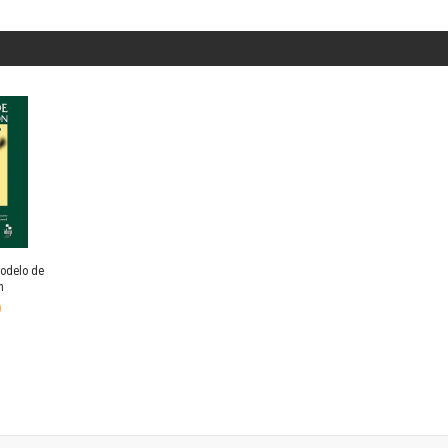
Horizontes en las artes
La ideología argentina y latinoamericana
Las ciudades y las ideas
Serie Nuevas aproximaciones
Serie Clásicos latinoamericanos
Medios&redes
Música y ciencia
Serie Arte sonoro
Nuevos enfoques en ciencia y tecnología
Sociedad-tecnología-ciencia
Serie digital
modelo de
Territorio y acumulación: conflictividades y alternativas
n
Textos y lecturas en ciencias sociales
0
r
Serie Punto de encuentros
Publicaciones periódicas
tos
Prismas
Redes
Revista de Ciencias Sociales. Primera época