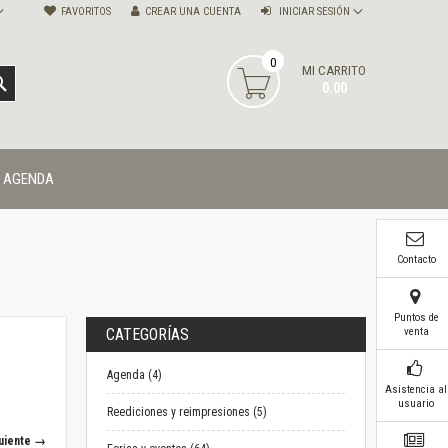
FAVORITOS
CREAR UNA CUENTA
INICIAR SESIÓN
0
MI CARRITO
BUSCAR
0.00
AGENDA
Contacto
Puntos de
venta
CATEGORÍAS
Agenda (4)
Asistencia al
usuario
Reediciones y reimpresiones (5)
uiente →