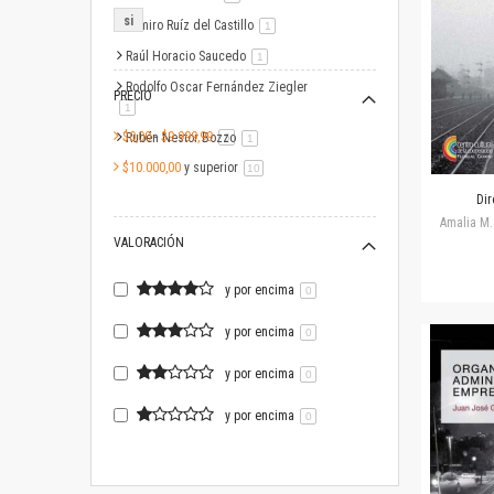
si
Ramiro Ruíz del Castillo
artículo
1
Raúl Horacio Saucedo
artículo
1
Rodolfo Oscar Fernández Ziegler
PRECIO
artículo
1
$0,00
-
$9.999,99
Rubén Nestor Bozzo
artículo
5
artículo
1
$10.000,00
y superior
artículo
10
Dir
Amalia M. 
VALORACIÓN
y por encima
0
y por encima
0
y por encima
0
y por encima
0