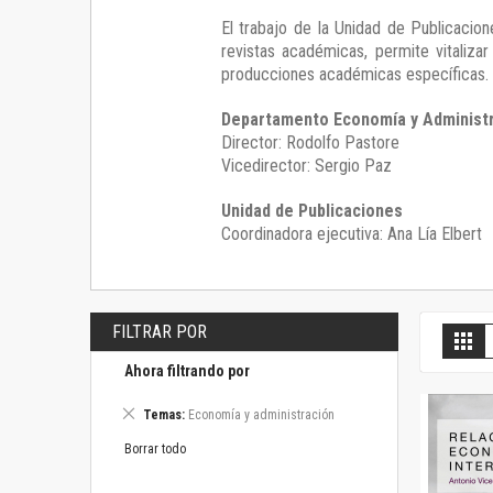
El trabajo de la Unidad de Publicacio
revistas académicas, permite vitalizar
producciones académicas específicas.
Departamento Economía y Administ
Director: Rodolfo Pastore
Vicedirector: Sergio Paz
Unidad de Publicaciones
Coordinadora ejecutiva: Ana Lía Elbert
FILTRAR POR
V
Gril
c
Ahora filtrando por
Eliminar
Temas
Economía y administración
este
artículo
Borrar todo