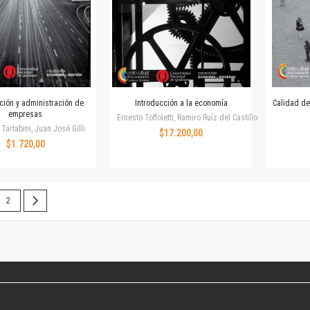
Colecciones
Publicaciones periódicas
Series
ión y administración de
Introducción a la economía
Calidad de 
empresas
Ernesto Toffoletti, Ramiro Ruíz del Castillo
Tartabini, Juan José Gilli
$17.200,00
$1.720,00
 leyendo la página
Página
Página
Siguiente
2