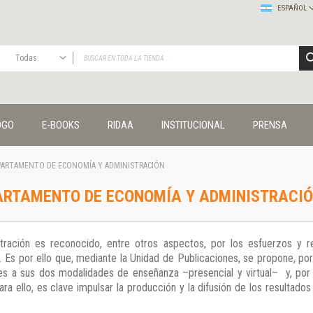
ESPAÑOL
Todas
TODAS
Publicaciones
OGO
E-BOOKS
RIDAA
INSTITUCIONAL
PRENSA
Editorial
Colecciones
Administración y economía
EPARTAMENTO DE ECONOMÍA Y ADMINISTRACIÓN
Coedición UNQ / Clacso
PARTAMENTO DE ECONOMÍA Y ADMINISTRACI
Coedición UNQ / UNC
Comunicación y cultura
Crímenes y violencias
ración es reconocido, entre otros aspectos, por los esfuerzos y re
Cuadernos universitarios
a. Es por ello que, mediante la Unidad de Publicaciones, se propone, por
Derechos humanos
s a sus dos modalidades de enseñanza –presencial y virtual– y, por o
Ediciones especiales
a ello, es clave impulsar la producción y la difusión de los resultado
Géneros