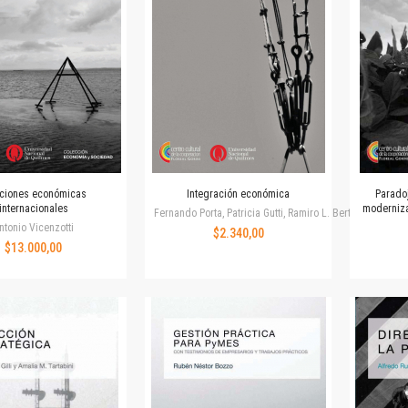
Revista de Ciencias Sociales. Segunda época
Fondo editorial
Biomedicina
Coediciones
Jornadas académicas
La ideología argentina
Libros de arte
Otros títulos
Textos para la enseñanza universitaria
aciones económicas
Integración económica
Paradoj
internacionales
moderniza
Intersecciones
Fernando Porta, Patricia Gutti, Ramiro L. Bertoni
ntonio Vicenzotti
$2.340,00
Convergencia. Entre memoria y sociedad
$13.000,00
Filosofía y ciencia
Política
Serie Clásica
Serie Contemporánea
Unidad de Publicaciones del Departamento de Ciencia y Tecnología
Colecciones
Universidad Virtual de Quilmes