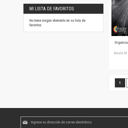
MI LISTA DE FAVORITOS
No tiene ningún elemento en su lista de
favoritos.
Organizac
Amalia M. 
Página
Estás
1
Suscríbase
al
boletín