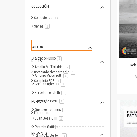
COLECCIÓN
Colecciones
artículo
14
Series
artículo
1
AUTOR
Alfredo Russo
artículo
1
DIGITAL
Rel
Amalia M. Tartabini
artículo
2
Contenido descargable
artículo
1
Antonio Vicenzotti
artículo
1
A
Completo PDF
artículo
1
Cristina Iglesias
artículo
1
Ernesto Toffoletti
artículo
1
Fernando Porta
FORMATO
artículo
1
Gustavo Lugones
artículo
1
Físico
artículo
15
Juan José Gilli
artículo
2
Patricia Gutti
artículo
1
EN VENTA
Ramiro L. Bertoni
artículo
1