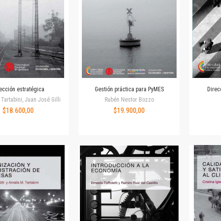
Colecciones
Ideas de Educación Virtual
Unidad de Publicaciones del Departamento de Economía y Administración
Colecciones
Otros títulos
Economía y Gestión
Economía y Sociedad
ección estratégica
Gestión práctica para PyMES
Direc
Series
Tartabini, Juan José Gilli
Rubén Nestor Bozzo
Investigación
$18.600,00
$19.900,00
Unidad de Publicaciones del Departamento de Ciencias Sociales
Series
Encuentros
Investigación
Tesis Grado
Tesis Posgrado
Cursos
Experiencias
Escuela de Artes