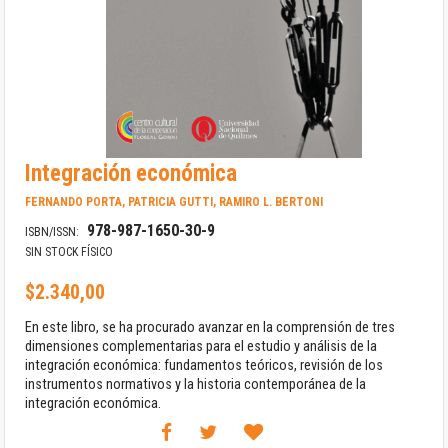
Saltar
Integración económica
al
comienzo
FERNANDO PORTA, PATRICIA GUTTI, RAMIRO L. BERTONI
de
978-987-1650-30-9
la
ISBN/ISSN:
galería
SIN STOCK FÍSICO
de
imágenes
$2.340,00
En este libro, se ha procurado avanzar en la comprensión de tres
dimensiones complementarias para el estudio y análisis de la
integración económica: fundamentos teóricos, revisión de los
instrumentos normativos y la historia contemporánea de la
integración económica.