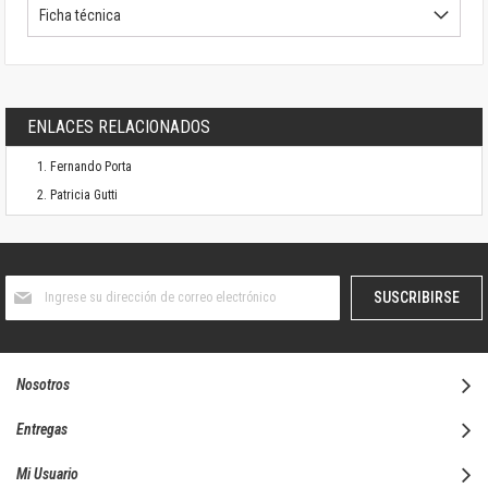
Ficha técnica
ENLACES RELACIONADOS
Fernando Porta
Patricia Gutti
Suscríbase
SUSCRIBIRSE
al
boletín
informativo:
Nosotros
Entregas
Mi Usuario