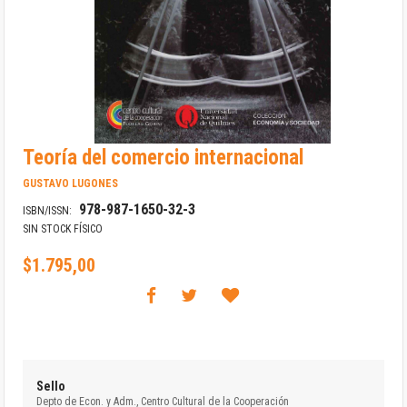
Saltar
Teoría del comercio internacional
al
comienzo
GUSTAVO LUGONES
de
978-987-1650-32-3
la
ISBN/ISSN:
galería
SIN STOCK FÍSICO
de
imágenes
$1.795,00
Sello
Depto de Econ. y Adm., Centro Cultural de la Cooperación