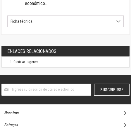
económico...
Ficha técnica
ENLACES RELACIONADOS
Gustavo Lugones
Suscríbase
SUSCRIBIRSE
al
boletín
informativo:
Nosotros
Entregas