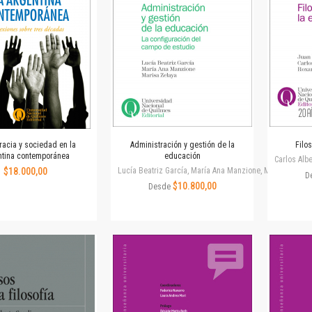
Colecciones
Ideas de Educación Virtual
Unidad de Publicaciones del Departamento de Economía y Administración
Colecciones
Otros títulos
Economía y Gestión
Economía y Sociedad
Series
acia y sociedad en la
Administración y gestión de la
Filo
Investigación
ntina contemporánea
educación
Carlos Alb
Unidad de Publicaciones del Departamento de Ciencias Sociales
$18.000,00
Lucía Beatriz García, María Ana Manzione, Marisa Zelay
D
Series
$10.800,00
Desde
Encuentros
Investigación
Tesis Grado
Tesis Posgrado
Cursos
Experiencias
Escuela de Artes