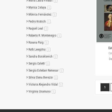
Maria Laura Finauri
artículo
1
Marisa Zelaya
artículo
1
Mónica Fernández
artículo
1
Pedro Krotsch
artículo
1
Raquel Leal
artículo
1
Roberto R. Montenegro
artículo
1
Roxana Puig
artículo
1
Cur
Ruth Leegstra
artículo
1
Ca
Sandra Borakievich
artículo
1
D
Sergio Caletti
artículo
1
Sergio Esteban Remesar
artículo
1
Silvia Elena Berezin
artículo
1
Victoria Alejandra Vidal
Página
artículo
1
Estás
1
Virginia Unamuno
artículo
1