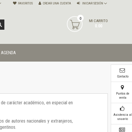
FAVORITOS
CREAR UNA CUENTA
INICIAR SESIÓN
0
MI CARRITO
BUSCAR
0.00
AGENDA
Contacto
Puntos de
venta
ía de carácter académico, en especial en
Asistencia al
usuario
os de autores nacionales y extranjeros,
gentinos.