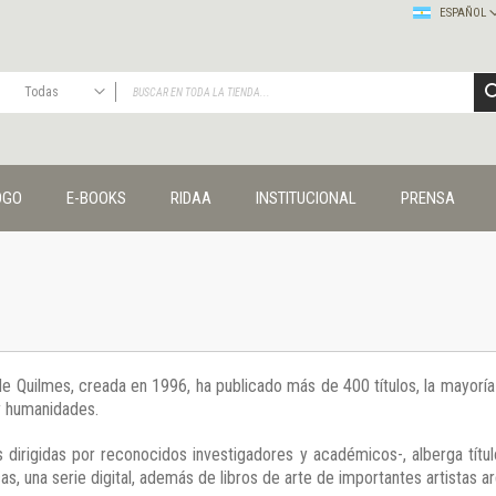
ESPAÑOL
Todas
TODAS
Publicaciones
OGO
E-BOOKS
RIDAA
INSTITUCIONAL
PRENSA
Editorial
Colecciones
Administración y economía
Coedición UNQ / Clacso
Coedición UNQ / UNC
Comunicación y cultura
Crímenes y violencias
 de Quilmes, creada en 1996, ha publicado más de 400 títulos, la mayor
Cuadernos universitarios
 y humanidades.
Derechos humanos
Ediciones especiales
 dirigidas por reconocidos investigadores y académicos-, alberga títul
Géneros
s, una serie digital, además de libros de arte de importantes artistas ar