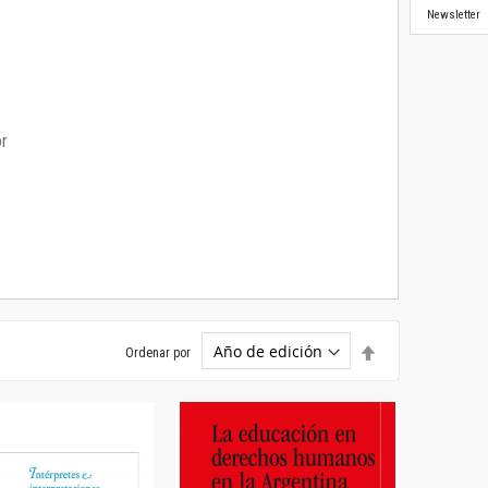
Newsletter
or
Establecer
Ordenar por
dirección
descendente