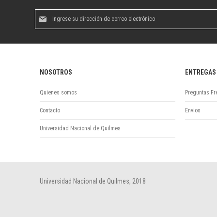
Suscríbase
al
boletín
informativo:
NOSOTROS
ENTREGAS
Quienes somos
Preguntas Fr
Contacto
Envios
Universidad Nacional de Quilmes
Universidad Nacional de Quilmes, 2018