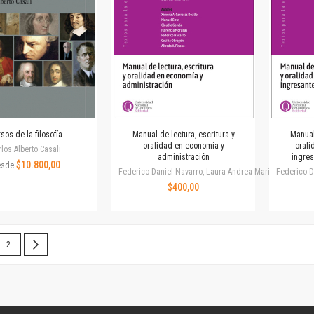
Colecciones
Publicaciones periódicas
Series
sos de la filosofía
Manual de lectura, escritura y
Manual 
oralidad en economía y
oral
rlos Alberto Casali
administración
ingres
$10.800,00
esde
Federico Daniel Navarro, Laura Andrea Mari
Federico D
$400,00
 leyendo la página
Página
Página
Siguiente
2