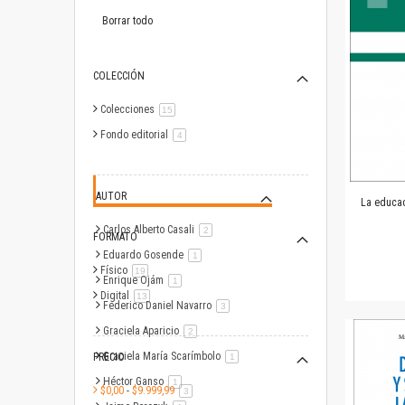
este
artículo
Borrar todo
COLECCIÓN
Colecciones
artículo
15
Fondo editorial
artículo
4
AUTOR
La educac
Carlos Alberto Casali
artículo
2
FORMATO
Eduardo Gosende
artículo
1
Físico
artículo
19
Enrique Ojám
artículo
1
Digital
artículo
13
Federico Daniel Navarro
artículo
3
Graciela Aparicio
artículo
2
Graciela María Scarímbolo
PRECIO
artículo
1
Héctor Ganso
artículo
1
$0,00
-
$9.999,99
artículo
3