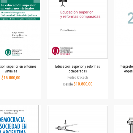
Revista de Ciencias Sociales. Segunda época
Fondo editorial
Biomedicina
Coediciones
Jornadas académicas
La ideología argentina
Libros de arte
Otros títulos
Textos para la enseñanza universitaria
ión superior en entornos
Educación superior y reformas
Intérpret
Intersecciones
virtuales
comparadas
Argent
Convergencia. Entre memoria y sociedad
$15.000,00
Pedro Krotsch
Filosofía y ciencia
$10.800,00
Desde
Política
Serie Clásica
Serie Contemporánea
Unidad de Publicaciones del Departamento de Ciencia y Tecnología
Colecciones
Universidad Virtual de Quilmes