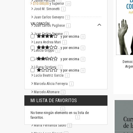
Jaime Perczyk
artículo
1
$10.000,00
y superior
artículo
16
José M. Simonetti
artículo
1
Juan Carlos Geneyro
artículo
1
VALORACIÓN
Juan Carlos Pugliese
artículo
1
Juan Carlos Seoane
artículo
1
y por encima
0
Laura Andrea Mari
artículo
1
y por encima
0
Leticia Grippo
artículo
1
Liliana Arce
artículo
y por encima
1
0
Democr
Arge
Liliana Cristiani
artículo
1
y por encima
0
Lucía Beatriz García
artículo
1
Marcela Alicia Ferreyra
artículo
1
Marcelo Altomare
artículo
1
MI LISTA DE FAVORITOS
María Ana Manzione
artículo
1
María Elisa Pizzo
artículo
1
No tiene ningún elemento en su lista de
María Fabiana Cacciavillani
artículo
favoritos.
1
María Fernanda Sabio
artículo
1