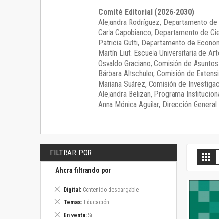
Comité Editorial (2026-2030)
Alejandra Rodríguez
, Departamento de 
Carla Capobianco
, Departamento de Cie
Patricia Gutti
, Departamento de Econom
Martín Liut
, Escuela Universitaria de Art
Osvaldo Graciano
, Comisión de Asunto
Bárbara Altschuler
, Comisión de Extensi
Mariana Suárez
, Comisión de Investigac
Alejandra Belizan, Programa Instituciona
Anna Mónica Aguilar, Dirección General E
FILTRAR POR
V
Gril
c
Ahora filtrando por
Eliminar
Digital
Contenido descargable
este
Eliminar
Temas
Educación
artículo
este
Eliminar
En venta
Si
artículo