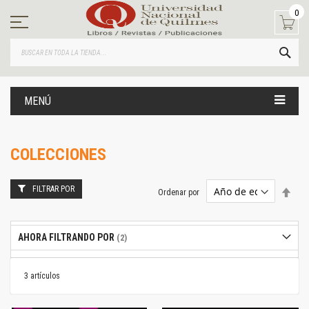
Ir
0
al
contenido
BUS
MENÚ
COLECCIONES
FILTRAR POR
Estab
Ordenar por
dire
desc
AHORA FILTRANDO POR
3
artículos