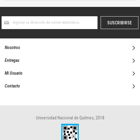
Suscríbase
SUSCRIBIRSE
al
boletín
informativo:
Nosotros
Entregas
Mi Usuario
Contacto
Universidad Nacional de Quilmes, 2018