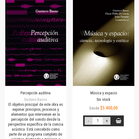
Percepción auditiva
Música y espacio
Gustavo Basso
Sin stock
El objetivo principal de este obra es
$5.400,00
Desde
exponer principios, procesos y
elementos que intervienen en la
percepción del sonido desde la
-
+
perspectiva específica de la ciencia
acústica. Está concebido como
parte de un programa completo de