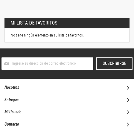
la
página
MI LISTA DE FAVORITOS
No tiene ningún elemento en su lista de favoritos.
Suscríbase
SUSCRIBIRSE
al
boletín
informativo:
Nosotros
Entregas
Mi Usuario
Contacto