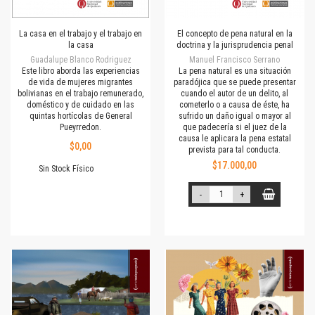
La casa en el trabajo y el trabajo en
El concepto de pena natural en la
la casa
doctrina y la jurisprudencia penal
Guadalupe Blanco Rodriguez
Manuel Francisco Serrano
Este libro aborda las experiencias
La pena natural es una situación
de vida de mujeres migrantes
paradójica que se puede presentar
bolivianas en el trabajo remunerado,
cuando el autor de un delito, al
doméstico y de cuidado en las
cometerlo o a causa de éste, ha
quintas hortícolas de General
sufrido un daño igual o mayor al
Pueyrredon.
que padecería si el juez de la
causa le aplicara la pena estatal
$0,00
prevista para tal conducta.
$17.000,00
Sin Stock Físico
-
+