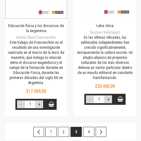
Educación física y los discursos de
Letra chica
la eugenesia
Gustavo Velázquez
Silvina Clara Franceschini
En las últimas décadas, las
Este trabajo de Franceschini es el
editoriales independientes han
resultado de una investigación
crecido significativamente,
realizada en el marco de la tesis de
enriqueciendo la cultura escrita. Un
maestría, que indaga la relación
amplio abanico de proyectos
entre el discurso eugenésico y el
culturales de los más diversos
campo de la formación docente en
delinea un sector particular dentro
Educación Física, durante las
de un mundo editorial en constante
primeras décadas del siglo XX en
transformación.
Argentina.
$20.000,00
$17.000,00
-
+
-
+
Página
Página
Anterior
Página
Página
Estás
Página
Página
Siguiente
1
2
3
4
leyendo