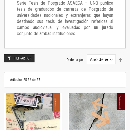
Serie Tesis de Posgrado ASAECA – UNQ publica
tesis de graduados de carreras de Posgrado de
universidades nacionales y extranjeras que hayan
destinado sus tesis de investigación referidas al
campo audiovisual y evaluadas por un jurado
conjunto de ambas instituciones.
FILTRAR POR
Estab
Ordenar por
dire
desc
Artículos
25
-
36
de
37