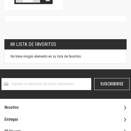
MI LISTA DE FAVORITOS
No tiene ningún elemento en su lista de favoritos.
Suscríbase
SUSCRIBIRSE
al
boletín
informativo:
Nosotros
Entregas