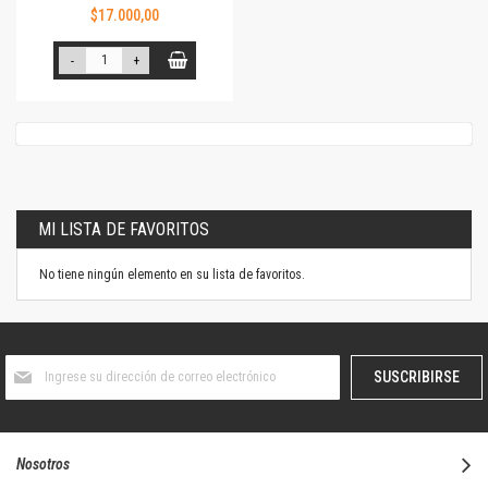
$17.000,00
-
+
MI LISTA DE FAVORITOS
No tiene ningún elemento en su lista de favoritos.
Suscríbase
SUSCRIBIRSE
al
boletín
informativo:
Nosotros