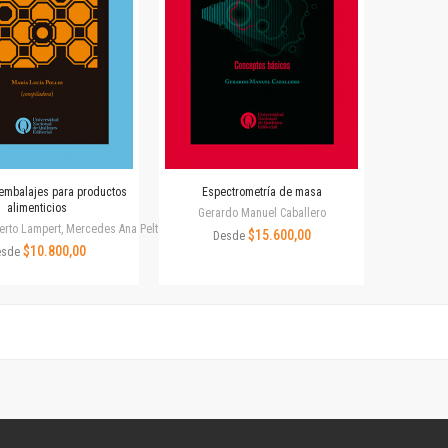
Colecciones
Ideas de Educación Virtual
Unidad de Publicaciones del Departamento de Economía y Administración
Colecciones
Otros títulos
Economía y Gestión
Economía y Sociedad
Series
embalajes para productos
Espectrometría de masa
alimenticios
Investigación
Gerardo Manuel Caballero
erto Lampert, Mercedes Ana Peltzer
Unidad de Publicaciones del Departamento de Ciencias Sociales
$15.600,00
Desde
$10.800,00
esde
Series
Encuentros
Investigación
Tesis Grado
Tesis Posgrado
Cursos
Experiencias
Escuela de Artes