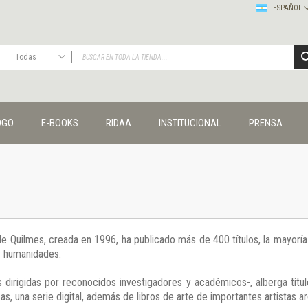
ESPAÑOL
Todas
TODAS
Publicaciones
OGO
E-BOOKS
RIDAA
INSTITUCIONAL
PRENSA
Editorial
Colecciones
Administración y economía
Coedición UNQ / Clacso
Coedición UNQ / UNC
Comunicación y cultura
Crímenes y violencias
 de Quilmes, creada en 1996, ha publicado más de 400 títulos, la mayor
Cuadernos universitarios
 y humanidades.
Derechos humanos
Ediciones especiales
 dirigidas por reconocidos investigadores y académicos-, alberga títul
Géneros
s, una serie digital, además de libros de arte de importantes artistas ar