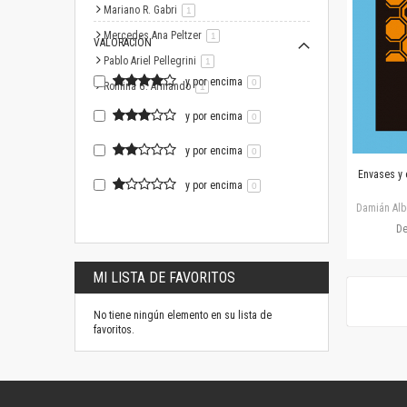
Mariano R. Gabri
artículo
1
Mercedes Ana Peltzer
artículo
1
VALORACIÓN
Pablo Ariel Pellegrini
artículo
1
y por encima
0
Romina G. Armando
artículo
1
y por encima
0
y por encima
0
Envases y 
y por encima
0
Damián Alb
D
MI LISTA DE FAVORITOS
No tiene ningún elemento en su lista de
favoritos.