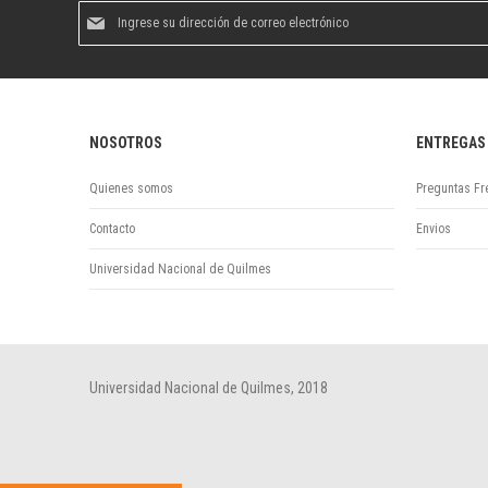
Suscríbase
al
boletín
informativo:
NOSOTROS
ENTREGAS
Quienes somos
Preguntas Fr
Contacto
Envios
Universidad Nacional de Quilmes
Universidad Nacional de Quilmes, 2018