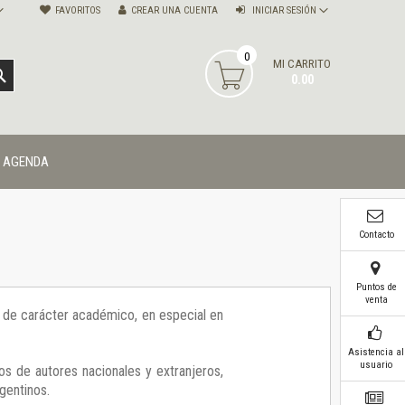
FAVORITOS
CREAR UNA CUENTA
INICIAR SESIÓN
0
MI CARRITO
BUSCAR
0.00
AGENDA
Contacto
Puntos de
venta
ía de carácter académico, en especial en
Asistencia al
usuario
os de autores nacionales y extranjeros,
gentinos.