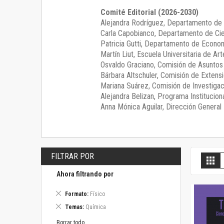
Comité Editorial (2026-2030)
Alejandra Rodríguez
, Departamento de 
Carla Capobianco
, Departamento de Cie
Patricia Gutti
, Departamento de Econom
Martín Liut
, Escuela Universitaria de Art
Osvaldo Graciano
, Comisión de Asunto
Bárbara Altschuler
, Comisión de Extensi
Mariana Suárez
, Comisión de Investigac
Alejandra Belizan, Programa Instituciona
Anna Mónica Aguilar, Dirección General E
FILTRAR POR
V
Gril
c
Ahora filtrando por
Eliminar
Formato
Físico
este
Eliminar
Temas
Química
artículo
este
artículo
Borrar todo