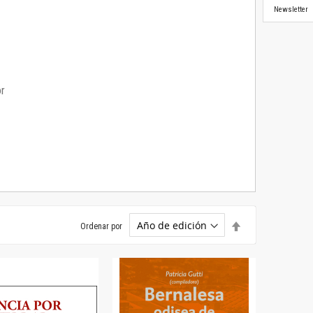
Newsletter
or
Establecer
Ordenar por
dirección
descendente