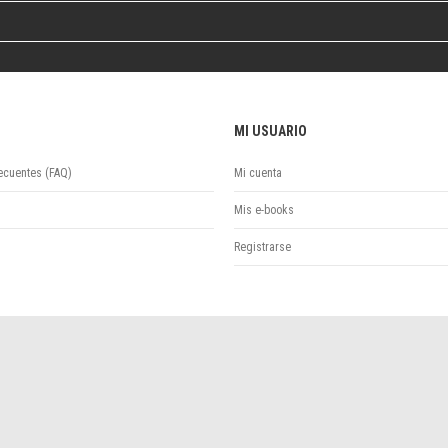
Colecciones
Publicaciones periódicas
Series
MI USUARIO
ecuentes (FAQ)
Mi cuenta
Mis e-books
Registrarse