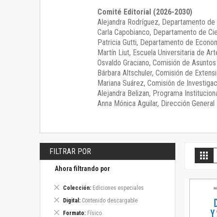
Comité Editorial (2026-2030)
Alejandra Rodríguez
, Departamento de 
Carla Capobianco
, Departamento de Cie
Patricia Gutti
, Departamento de Econom
Martín Liut
, Escuela Universitaria de Art
Osvaldo Graciano
, Comisión de Asunto
Bárbara Altschuler
, Comisión de Extensi
Mariana Suárez
, Comisión de Investigac
Alejandra Belizan, Programa Instituciona
Anna Mónica Aguilar, Dirección General E
FILTRAR POR
V
Gril
c
Ahora filtrando por
Eliminar
Colección
Ediciones especiales
este
Eliminar
Digital
Contenido descargable
artículo
este
Eliminar
Formato
Físico
artículo