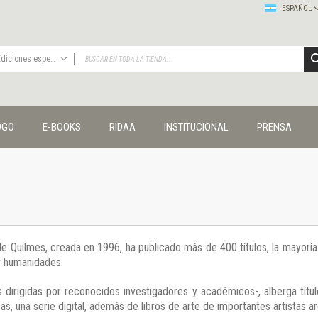
ESPAÑOL
Ediciones especiales
TODAS
Publicaciones
OGO
E-BOOKS
RIDAA
INSTITUCIONAL
PRENSA
Editorial
Colecciones
Administración y economía
Coedición UNQ / Clacso
Coedición UNQ / UNC
Comunicación y cultura
Crímenes y violencias
 de Quilmes, creada en 1996, ha publicado más de 400 títulos, la mayor
Cuadernos universitarios
 y humanidades.
Derechos humanos
Ediciones especiales
 dirigidas por reconocidos investigadores y académicos-, alberga títul
Géneros
s, una serie digital, además de libros de arte de importantes artistas ar