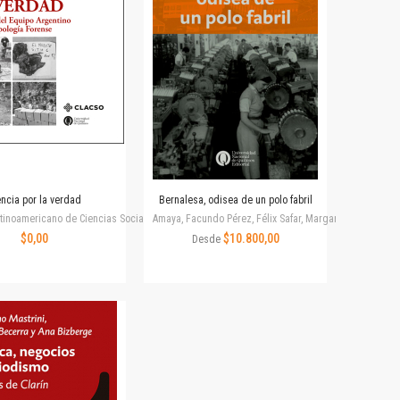
encia por la verdad
Bernalesa, odisea de un polo fabril
tinoamericano de Ciencias Sociales
Amaya, Facundo Pérez, Félix Safar, Margarita Pierini, Ma
$0,00
$10.800,00
Desde