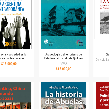
Revista de Ciencias Sociales. Segunda época
Fondo editorial
Biomedicina
Coediciones
Jornadas académicas
La ideología argentina
Libros de arte
Otros títulos
Textos para la enseñanza universitaria
acia y sociedad en la
Arqueología del terrorismo de
Ci
Intersecciones
ntina contemporánea
Estado en el partido de Quilmes
Consejo La
Convergencia. Entre memoria y sociedad
$18.000,00
VVAA
Filosofía y ciencia
$18.000,00
Política
Serie Clásica
Serie Contemporánea
Unidad de Publicaciones del Departamento de Ciencia y Tecnología
Colecciones
Universidad Virtual de Quilmes