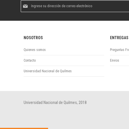
Suscríbase
al
boletín
informativo:
NOSOTROS
ENTREGAS
Quienes somos
Preguntas Fr
Contacto
Envios
Universidad Nacional de Quilmes
Universidad Nacional de Quilmes, 2018