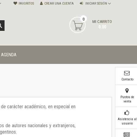
FAVORITOS
CREAR UNA CUENTA
INICIAR SESIÓN
0
MI CARRITO
BUSCAR
0.00
AGENDA
Contacto
Puntos de
venta
ía de carácter académico, en especial en
Asistencia al
usuario
os de autores nacionales y extranjeros,
gentinos.