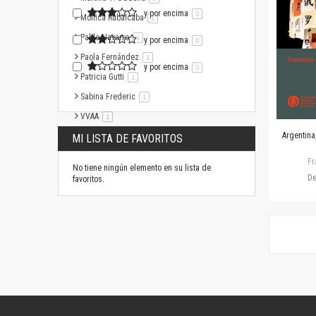
y por encima
0
Mónica Rubalcaba
artículo
1
Pablo Navarro
artículo
1
y por encima
0
Paola Fernández
artículo
1
y por encima
0
Patricia Gutti
artículo
1
Sabina Frederic
artículo
1
VVAA
artículo
1
Argentina
MI LISTA DE FAVORITOS
Fr
No tiene ningún elemento en su lista de
D
favoritos.