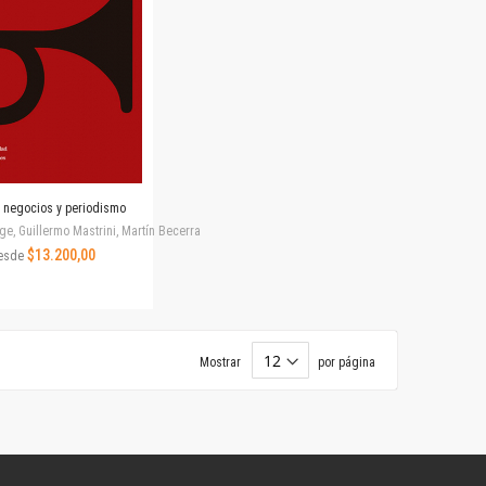
a, negocios y periodismo
ge, Guillermo Mastrini, Martín Becerra
$13.200,00
esde
Mostrar
por página