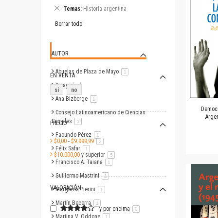
este
Eliminar
Temas
Historia argentina
artículo
este
artículo
Borrar todo
AUTOR
Abuelas de Plaza de Mayo
artículo
1
EN VENTA
Amaya
artículo
1
si
no
Ana Bizberge
artículo
1
Democr
Consejo Latinoamericano de Ciencias
Arge
Sociales
artículo
1
PRECIO
Facundo Pérez
artículo
1
$0,00
-
$9.999,99
artículo
2
Félix Safar
artículo
1
$10.000,00
y superior
artículo
5
Francisco A. Taiana
artículo
1
Guillermo Mastrini
artículo
1
VALORACIÓN
Margarita Pierini
artículo
1
Martín Becerra
artículo
1
y por encima
0
Martina V. Oddone
artículo
1