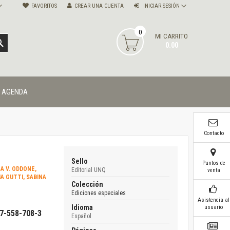
FAVORITOS
CREAR UNA CUENTA
INICIAR SESIÓN
0
MI CARRITO
BUSCAR
0.00
AGENDA
Contacto
Sello
Puntos de
A V. ODDONE,
Editorial UNQ
venta
A GUTTI, SABINA
Colección
Ediciones especiales
Asistencia al
Idioma
usuario
87-558-708-3
Español