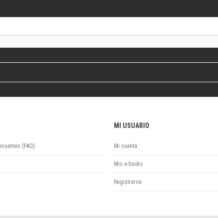
Colecciones
Ideas de Educación Virtual
Unidad de Publicaciones del Departamento de Economía y Administración
Colecciones
Otros títulos
Economía y Gestión
Economía y Sociedad
Series
Investigación
Unidad de Publicaciones del Departamento de Ciencias Sociales
MI USUARIO
Series
Encuentros
ecuentes (FAQ)
Mi cuenta
Investigación
Tesis Grado
Mis e-books
Tesis Posgrado
Registrarse
Cursos
Experiencias
Escuela de Artes