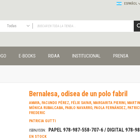
ESPAÑOL
Todas
TODAS
Publicaciones
OGO
E-BOOKS
RIDAA
INSTITUCIONAL
PRENSA
Editorial
Colecciones
Administración y economía
Coedición UNQ / Clacso
Coedición UNQ / UNC
Bernalesa, odisea de un polo fabril
Comunicación y cultura
Crímenes y violencias
AMAYA, FACUNDO PÉREZ, FÉLIX SAFAR, MARGARITA PIERINI, MARTIN
MÓNICA RUBALCABA, PABLO NAVARRO, PAOLA FERNÁNDEZ, PATRICI
Cuadernos universitarios
FREDERIC
Derechos humanos
PATRICIA GUTTI
Ediciones especiales
PAPEL 978-987-558-707-6 / DIGITAL 978-9
ISBN/ISSN:
Géneros
EN STOCK