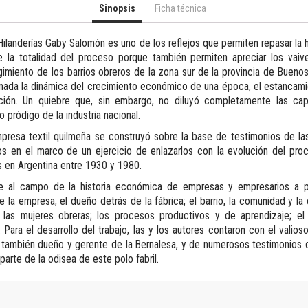
Revista de Ciencias Sociales. Segunda época
Sinopsis
Ficha técnica
Fondo editorial
Biomedicina
Hilanderías Gaby Salomón es uno de los reflejos que permiten repasar la his
de la totalidad del proceso porque también permiten apreciar los vai
Coediciones
imiento de los barrios obreros de la zona sur de la provincia de Buenos
Jornadas académicas
da la dinámica del crecimiento económico de una época, el estancamient
La ideología argentina
ón. Un quiebre que, sin embargo, no diluyó completamente las cap
Libros de arte
 pródigo de la industria nacional.
Otros títulos
mpresa textil quilmeña se construyó sobre la base de testimonios de la
Textos para la enseñanza universitaria
os en el marco de un ejercicio de enlazarlos con la evolución del proc
Intersecciones
s en Argentina entre 1930 y 1980.
Convergencia. Entre memoria y sociedad
te al campo de la historia económica de empresas y empresarios a pa
Filosofía y ciencia
e la empresa; el dueño detrás de la fábrica; el barrio, la comunidad y l
Política
y las mujeres obreras; los procesos productivos y de aprendizaje; el 
Serie Clásica
Para el desarrollo del trabajo, las y los autores contaron con el valios
 también dueño y gerente de la Bernalesa, y de numerosos testimonios 
Serie Contemporánea
parte de la odisea de este polo fabril.
Unidad de Publicaciones del Departamento de Ciencia y Tecnología
Colecciones
Universidad Virtual de Quilmes