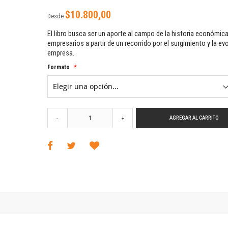
Horizontes en las artes
$10.800,00
La ideología argentina y latinoamericana
Desde
Las ciudades y las ideas
El libro busca ser un aporte al campo de la historia económic
Serie Nuevas aproximaciones
empresarios a partir de un recorrido por el surgimiento y la ev
empresa.
Serie Clásicos latinoamericanos
Medios&redes
Formato
Música y ciencia
Serie Arte sonoro
Nuevos enfoques en ciencia y tecnología
Sociedad-tecnología-ciencia
AGREGAR AL CARRITO
-
+
Serie digital
Territorio y acumulación: conflictividades y alternativas
Textos y lecturas en ciencias sociales
Serie Punto de encuentros
Publicaciones periódicas
Prismas
Redes
Revista de Ciencias Sociales. Primera época