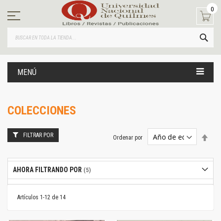
Ir
0
al
contenido
BUS
MENÚ
COLECCIONES
FILTRAR POR
Estab
Ordenar por
dire
desc
AHORA FILTRANDO POR
Artículos
1
-
12
de
14