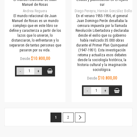
Manuel de Rosas
sur
Andrea Reguera
Diego Pereyra, Hernán González Bollo
El mundo relacional de Juan
En el verano 1955-1956, el general
Manuel de Rosas es un mundo
Juan Domingo Perón desafiaba la
complejo que en este libro se
censura impuesta por la llamada
define y caracteriza a partir de los
Revolución Libertadora y declaraba
lazos que lo unieron, lo
desde el exilio que su gobierno
distanciaron, lo enfrentaron y lo
había realizado 35.000 obras
separaron de tantas personas que
durante el Primer Plan Quinquenal
pasaron por su vida.
(1947-1951). Esta investigación
retoma y actualiza
esos debates
$10.800,00
Desde
desde la sociología histórica, la
historia cultural y la imaginación
sociológica.
-
+
$10.800,00
Desde
-
+
Página
Estás
Página
Página
Siguiente
1
2
leyendo
la