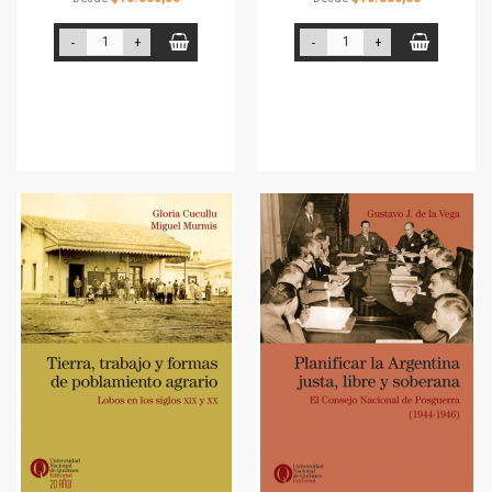
-
+
-
+