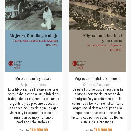
Mujeres, familia y trabajo
Migración, identidad y memoria
Alejandra de Arce
Carina A. Cassanello
Este libro analiza históricamente el
En este libro se busca recuperar la
porqué de la escasa visibilidad del
historia reciente del proceso de
trabajo de las mujeres en el campo
inmigración y asentamiento de la
argentino y se propone descubrir
comunidad boliviana en el territorio
las voces ocultas de aquellas que
argentino, al destacar el peso y la
vivieron y trabajaron en el mundo
importancia que esta tiene en la
rural pampeano y norteño a
historia económico-social de Bolivia
mediados del siglo XX.
y en la de la Argentina.
$10.800,00
$10.800,00
Desde
Desde