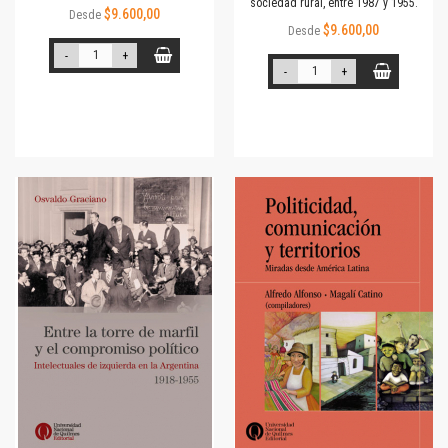
sociedad rural, entre 1987 y 1955.
$9.600,00
Desde
$9.600,00
Desde
-
+
-
+