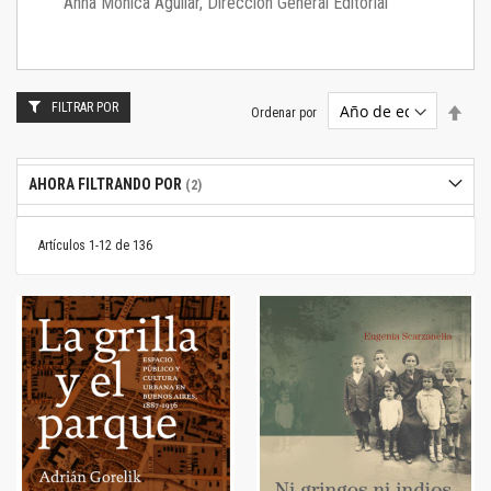
Anna Mónica Aguilar, Dirección General Editorial
FILTRAR POR
Estab
Ordenar por
dire
desc
AHORA FILTRANDO POR
Artículos
1
-
12
de
136