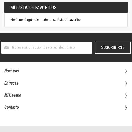
página
MI LISTA DE FAVORITOS
No tiene ningún elemento en su lista de favoritos.
Suscríbase
SUSCRIBIRSE
al
boletín
informativo:
Nosotros
Entregas
Mi Usuario
Contacto