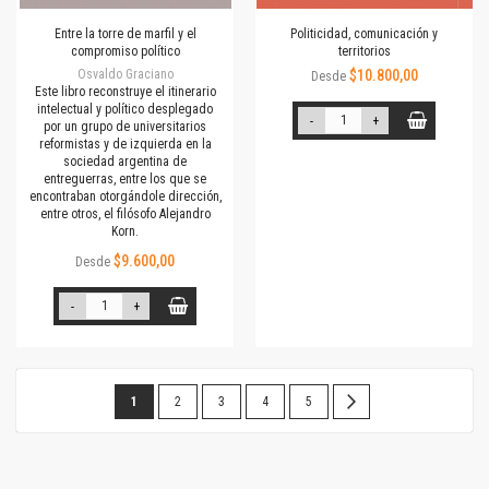
Entre la torre de marfil y el
Politicidad, comunicación y
compromiso político
territorios
Osvaldo Graciano
$10.800,00
Desde
Este libro reconstruye el itinerario
intelectual y político desplegado
-
+
por un grupo de universitarios
reformistas y de izquierda en la
sociedad argentina de
entreguerras, entre los que se
encontraban otorgándole dirección,
entre otros, el filósofo Alejandro
Korn.
$9.600,00
Desde
-
+
Página
Estás
Página
Página
Página
Página
Página
Siguiente
1
2
3
4
5
leyendo
la