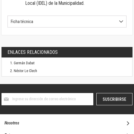
Local (IDEL) de la Municipalidad.
Ficha técnica
ENLACES RELACIONADOS
Germán Dabat
Néstor Le Clech
Suscríbase
SUSCRIBIRSE
al
boletín
informativo:
Nosotros