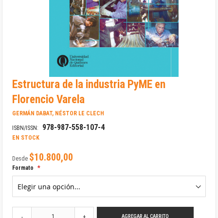
Saltar
Estructura de la industria PyME en
al
comienzo
Florencio Varela
de
la
GERMÁN DABAT, NÉSTOR LE CLECH
galería
978-987-558-107-4
de
ISBN/ISSN:
imágenes
EN STOCK
$10.800,00
Desde
Formato
AGREGAR AL CARRITO
-
+