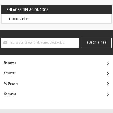
ENLACES RELACIONADOS
Rocco Carbone
Suscríbase
SUSCRIBIRSE
al
boletín
informativo:
Nosotros
Entregas
Mi Usuario
Contacto