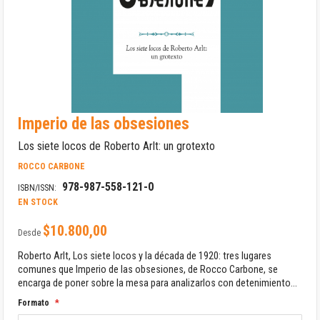
Saltar
Imperio de las obsesiones
al
comienzo
Los siete locos de Roberto Arlt: un grotexto
de
la
ROCCO CARBONE
galería
978-987-558-121-0
de
ISBN/ISSN:
imágenes
EN STOCK
$10.800,00
Desde
Roberto Arlt, Los siete locos y la década de 1920: tres lugares
comunes que Imperio de las obsesiones, de Rocco Carbone, se
encarga de poner sobre la mesa para analizarlos con detenimiento...
Formato