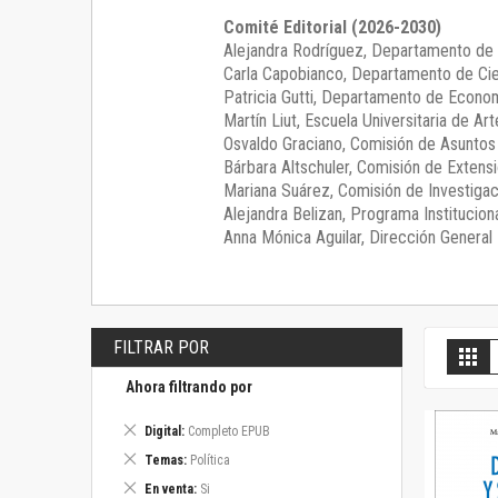
Comité Editorial (2026-2030)
Alejandra Rodríguez
, Departamento de 
Carla Capobianco
, Departamento de Cie
Patricia Gutti
, Departamento de Econom
Martín Liut
, Escuela Universitaria de Art
Osvaldo Graciano
, Comisión de Asunto
Bárbara Altschuler
, Comisión de Extensi
Mariana Suárez
, Comisión de Investigac
Alejandra Belizan, Programa Instituciona
Anna Mónica Aguilar, Dirección General E
FILTRAR POR
V
Gril
c
Ahora filtrando por
Eliminar
Digital
Completo EPUB
este
Eliminar
Temas
Política
artículo
este
Eliminar
En venta
Si
artículo