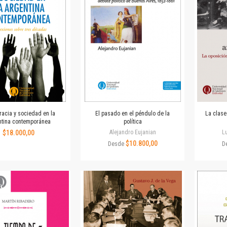
Revista de Ciencias Sociales. Segunda época
Fondo editorial
Biomedicina
Coediciones
Jornadas académicas
La ideología argentina
Libros de arte
Otros títulos
Textos para la enseñanza universitaria
acia y sociedad en la
El pasado en el péndulo de la
La clase
Intersecciones
ntina contemporánea
política
Convergencia. Entre memoria y sociedad
$18.000,00
Alejandro Eujanian
Lu
Filosofía y ciencia
$10.800,00
Desde
D
Política
Serie Clásica
Serie Contemporánea
Unidad de Publicaciones del Departamento de Ciencia y Tecnología
Colecciones
Universidad Virtual de Quilmes