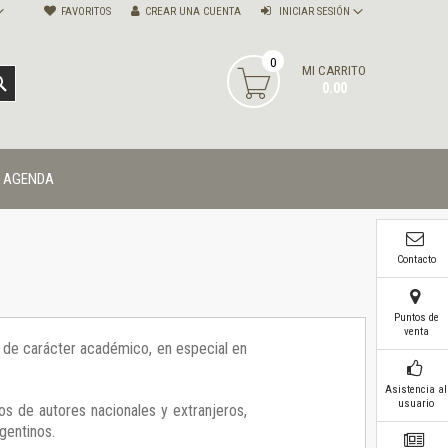
FAVORITOS
CREAR UNA CUENTA
INICIAR SESIÓN
0
MI CARRITO
BUSCAR
0.00
AGENDA
Contacto
Puntos de
venta
ía de carácter académico, en especial en
Asistencia al
usuario
os de autores nacionales y extranjeros,
gentinos.