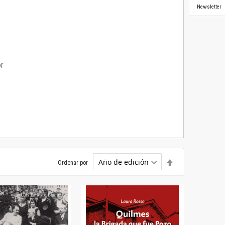
Newsletter
or
Establecer
Ordenar por
dirección
descendente