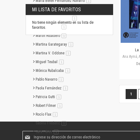
María Belén Fernández Navarro
artículo
1
MI LISTA DE FAVORITOS
María Paula Onofrio
artículo
1
Mariana Gómez Triben
artículo
1
No tiene ningún elemento en su lista de
Mariano Dagatti
artículo
favoritos.
1
Martín Ribadero
artículo
1
Martina Garategaray
artículo
1
La 
Martina V. Oddone
artículo
1
Ana Aymá, A
Miguel Teubal
artículo
1
D
Mónica Rubalcaba
artículo
1
Pablo Navarro
artículo
1
Paola Fernández
artículo
1
Página
Estás
1
Patricia Gutti
artículo
1
Robert Filmer
artículo
1
Rocío Flax
artículo
1
Sabina Frederic
artículo
1
Sara Pérez
artículo
1
Suscríbase
al