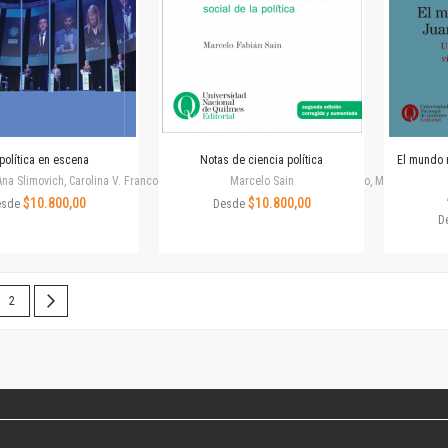
Colecciones
Publicaciones periódicas
Series
política en escena
Notas de ciencia política
El mundo 
na Slimovich, Carolina V. Franco Häntzsch, María Belén Fernández Navarro, María Paula Ono
Marcelo Sain
$10.800,00
$10.800,00
esde
Desde
D
 leyendo la página
Página
Página
Siguiente
2