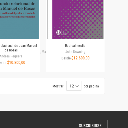
relacional de Juan Manuel
Radical media
de Rosas
frio, Mariana Gómez Triben, Mariano Dagatti, Rocío Flax, Sara Pérez
John Downing
Andrea Reguera
$12.600,00
Desde
$10.800,00
esde
Mostrar
por página
SUSCRIBIRSE