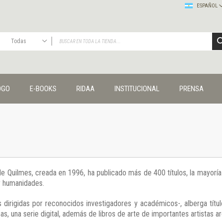
ESPAÑOL
Todas
TODAS
Publicaciones
OGO
E-BOOKS
RIDAA
INSTITUCIONAL
PRENSA
Editorial
Colecciones
Administración y economía
Coedición UNQ / Clacso
Coedición UNQ / UNC
Comunicación y cultura
Crímenes y violencias
 de Quilmes, creada en 1996, ha publicado más de 400 títulos, la mayor
Cuadernos universitarios
 y humanidades.
Derechos humanos
Ediciones especiales
 dirigidas por reconocidos investigadores y académicos-, alberga títul
Géneros
s, una serie digital, además de libros de arte de importantes artistas ar