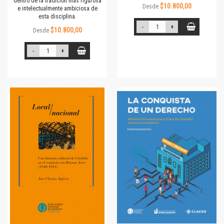
dentro de la tradición más rigurosa
$10.800,00
Desde
e intelectualmente ambiciosa de
esta disciplina.
-
+
$10.800,00
Desde
-
+