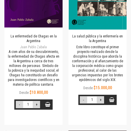
La enfermedad de Chagas en la
La salud pública y la enfermería en
Argentina
la Argentina
Juan Pablo Zabala
Este libro constituye el primer
A cien años de su descubrimiento,
proyecto realizado desde la
la enfermedad de Chagas afecta en
disciplina histórica que aborda la
la Argentina a cerca de tres
conformación y el afianzamiento de
millones de personas. Símbolo de
la corporación médica como grupo
la pobreza y la inequidad social, el
profesional, al calor de las
Chagas ha constituido un desafío
urgencias impuestas por los brotes
para investigadores científicos y en
epidémicos del siglo XIX.
materia de política sanitaria.
$15.000,00
Desde
$10.800,00
Desde
-
+
-
+