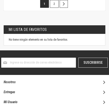
Página
Estás
Página
Página
Siguiente
1
2
leyendo
la
página
MI LISTA DE FAVORITOS
No tiene ningún elemento en su lista de favoritos.
Suscríbase
SUSCRIBIRSE
al
boletín
informativo:
Nosotros
Entregas
Mi Usuario