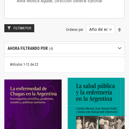
Anna Mónica Aguilar, Dirección General Editorial
FILTRAR POR
Estab
Ordenar por
dire
desc
AHORA FILTRANDO POR
Artículos
1
-
12
de
22