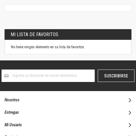
MI LISTA DE FAVORITOS
No tiene ningún elemento en su lista de favoritos.
Suscríbase
SUSCRIBIRSE
al
boletín
informativo:
Nosotros
Entregas
Mi Usuario