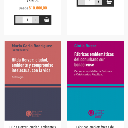
y crítico.
-
+
$10.800,00
Desde
-
+
Hilda Herzer: ciudad, ambiente y
Fábricas emblemáticas del