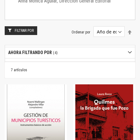
Anna Mónica Aguilar, Dirección General Editorial
FILTRAR POR
Estab
Ordenar por
dire
desc
AHORA FILTRANDO POR
7
artículos