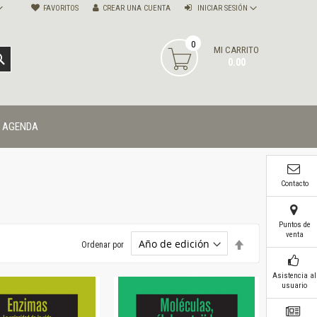
FAVORITOS
CREAR UNA CUENTA
INICIAR SESIÓN
0
MI CARRITO
BUSCAR
0.00
AGENDA
Contacto
Puntos de
venta
Establecer
Ordenar por
dirección
descendente
Asistencia al
usuario