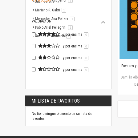
$18.000,00
y superior
artículo
1
Juan Garona
artículo
1
Mariano R. Gabri
artículo
1
Mercedes Ana Peltzer
artículo
1
VALORACIÓN
Pablo Ariel Pellegrini
artículo
1
y por encima
0
Romina G. Armando
artículo
1
y por encima
0
y por encima
0
Envases y 
y por encima
0
Damián Alb
D
MI LISTA DE FAVORITOS
No tiene ningún elemento en su lista de
favoritos.