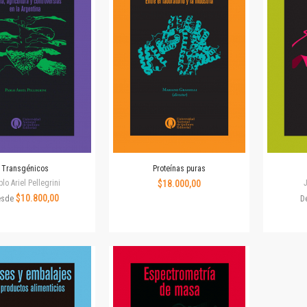
Horizontes en las artes
La ideología argentina y latinoamericana
Las ciudades y las ideas
Serie Nuevas aproximaciones
Serie Clásicos latinoamericanos
Medios&redes
Música y ciencia
Serie Arte sonoro
Nuevos enfoques en ciencia y tecnología
Sociedad-tecnología-ciencia
Transgénicos
Proteínas puras
Serie digital
lo Ariel Pellegrini
$18.000,00
Territorio y acumulación: conflictividades y alternativas
$10.800,00
esde
D
Textos y lecturas en ciencias sociales
Serie Punto de encuentros
Publicaciones periódicas
Prismas
Redes
Revista de Ciencias Sociales. Primera época