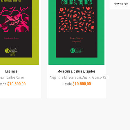
Newsletter
Enzimas
Moléculas, células, tejidos
Juan Carlos Calvo
Alejandra M. Scursoni, Ana R. Alonso, Carla S. Capobian
$10.800,00
$10.800,00
esde
Desde