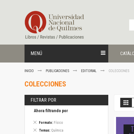
Ir
al
contenido
MENÚ
CATÁL
INICIO
PUBLICACIONES
EDITORIAL
COLECCIONES
COLECCIONES
FILTRAR POR
V
Gril
c
Ahora filtrando por
Eliminar
Formato
Físico
este
Eliminar
Temas
Química
artículo