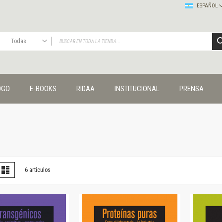
ESPAÑOL
Todas
TODAS
Publicaciones
OGO
E-BOOKS
RIDAA
INSTITUCIONAL
PRENSA
Editorial
Colecciones
Administración y economía
Coedición UNQ / Clacso
Coedición UNQ / UNC
Comunicación y cultura
Crímenes y violencias
er
la
Lista
6
artículos
omo
Cuadernos universitarios
Derechos humanos
Ediciones especiales
Géneros