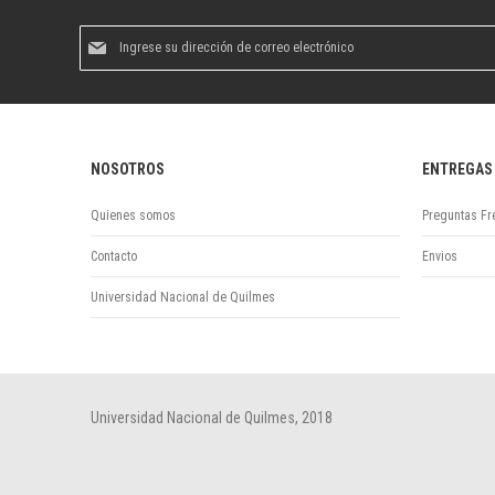
Suscríbase
al
boletín
informativo:
NOSOTROS
ENTREGAS
Quienes somos
Preguntas Fr
Contacto
Envios
Universidad Nacional de Quilmes
Universidad Nacional de Quilmes, 2018