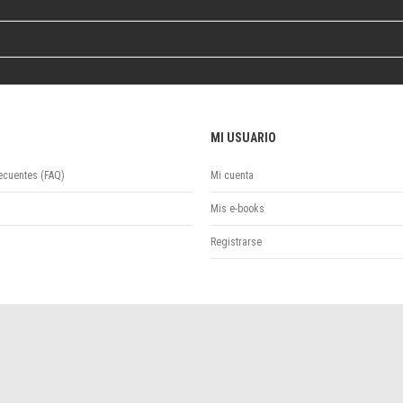
Colecciones
Ideas de Educación Virtual
Unidad de Publicaciones del Departamento de Economía y Administración
Colecciones
Otros títulos
Economía y Gestión
MI USUARIO
Economía y Sociedad
Series
ecuentes (FAQ)
Mi cuenta
Investigación
Mis e-books
Unidad de Publicaciones del Departamento de Ciencias Sociales
Series
Registrarse
Encuentros
Investigación
Tesis Grado
Tesis Posgrado
Cursos
Experiencias
Escuela de Artes