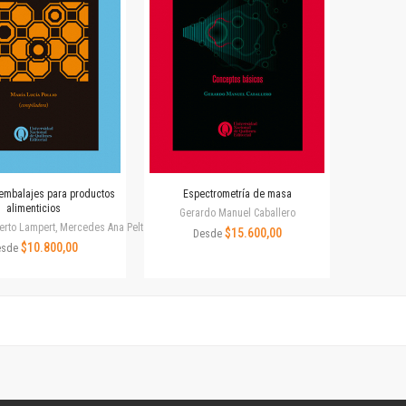
Revista de Ciencias Sociales. Segunda época
Fondo editorial
Biomedicina
Coediciones
Jornadas académicas
La ideología argentina
Libros de arte
Otros títulos
Textos para la enseñanza universitaria
embalajes para productos
Espectrometría de masa
alimenticios
Intersecciones
Gerardo Manuel Caballero
erto Lampert, Mercedes Ana Peltzer
$15.600,00
Convergencia. Entre memoria y sociedad
Desde
$10.800,00
esde
Filosofía y ciencia
Política
Serie Clásica
Serie Contemporánea
Unidad de Publicaciones del Departamento de Ciencia y Tecnología
Colecciones
Universidad Virtual de Quilmes