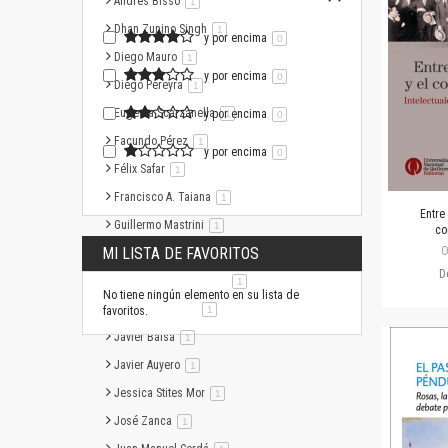
Andrés Bisso
artículo
1
Dhan Zunino Singh
artículo
1
y por encima
0
Diego Mauro
artículo
1
y por encima
0
Diego Pereyra
artículo
1
Eugenia Scarzanella
y por encima
artículo
1
0
Facundo Pérez
artículo
1
y por encima
0
Félix Safar
artículo
1
Francisco A. Taiana
artículo
1
Entre 
Guillermo Mastrini
artículo
1
co
MI LISTA DE FAVORITOS
O
Gustavo de la Vega
artículo
1
D
Hernán González Bollo
artículo
1
No tiene ningún elemento en su lista de
Ignacio Martínez
artículo
favoritos.
1
Javier Balsa
artículo
1
Javier Auyero
artículo
1
Jessica Stites Mor
artículo
1
José Zanca
artículo
1