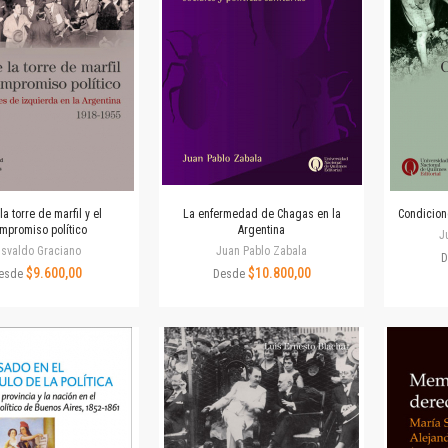
Revista de Ciencias Sociales. Segunda época
Fondo editorial
Biomedicina
Coediciones
Jornadas académicas
La ideología argentina
Libros de arte
Otros títulos
Textos para la enseñanza universitaria
la torre de marfil y el
La enfermedad de Chagas en la
Condicione
mpromiso político
Argentina
Intersecciones
J
svaldo Graciano
Juan Pablo Zabala
Convergencia. Entre memoria y sociedad
D
$9.600,00
$10.800,00
esde
Desde
Filosofía y ciencia
Política
Serie Clásica
Serie Contemporánea
Unidad de Publicaciones del Departamento de Ciencia y Tecnología
Colecciones
Universidad Virtual de Quilmes