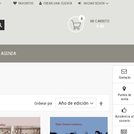
FAVORITOS
CREAR UNA CUENTA
INICIAR SESIÓN
0
MI CARRITO
BUSCAR
0.00
AGENDA
Contacto
Puntos de
venta
Establecer
Ordenar por
dirección
descendente
Asistencia al
usuario