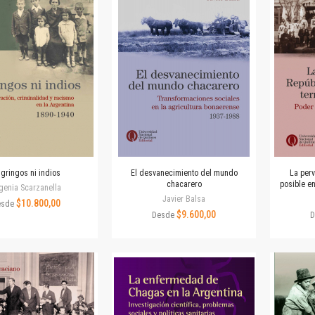
Horizontes en las artes
La ideología argentina y latinoamericana
Las ciudades y las ideas
Serie Nuevas aproximaciones
Serie Clásicos latinoamericanos
Medios&redes
Música y ciencia
Serie Arte sonoro
Nuevos enfoques en ciencia y tecnología
Sociedad-tecnología-ciencia
 gringos ni indios
El desvanecimiento del mundo
La perv
Serie digital
chacarero
posible en
genia Scarzanella
Territorio y acumulación: conflictividades y alternativas
Javier Balsa
$10.800,00
esde
$9.600,00
Textos y lecturas en ciencias sociales
Desde
D
Serie Punto de encuentros
Publicaciones periódicas
Prismas
Redes
Revista de Ciencias Sociales. Primera época