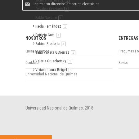
Suscríbase
Mónica Rubalcaba
artículo
1
al
Osvaldo Graciano
artículo
1
boletín
informativo:
Pablo Navarro
artículo
1
Paola Fernández
artículo
1
Patricia Gutti
artículo
1
NOSOTROS
ENTREGAS
Sabina Frederic
artículo
1
Quienes somos
Preguntas Fr
Talía Violeta Gutierrez
artículo
1
Valeria Gruschetsky
artículo
1
Contacto
Envios
Viviana Laura Beigel
artículo
1
Universidad Nacional de Quilmes
Universidad Nacional de Quilmes, 2018