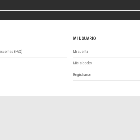
Colecciones
Publicaciones periódicas
Series
MI USUARIO
ecuentes (FAQ)
Mi cuenta
Mis e-books
Registrarse