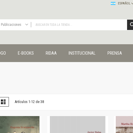
ESPAÑOL
Publicaciones
TODAS
Publicaciones
OGO
E-BOOKS
RIDAA
INSTITUCIONAL
PRENSA
Editorial
Colecciones
Administración y economía
Coedición UNQ / Clacso
Coedición UNQ / UNC
Comunicación y cultura
Crímenes y violencias
er
la
Lista
Artículos
1
-
12
de
38
omo
Cuadernos universitarios
Derechos humanos
Ediciones especiales
Géneros