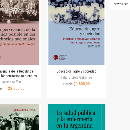
Newsletter
ivencia de la República
Educación, agro y sociedad
 los territorios nacionales
Talía Violeta Gutierrez
Martha Ruffini
$9.600,00
Desde
$9.600,00
esde