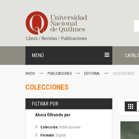
Ir
al
contenido
MENÚ
CATÁL
INICIO
PUBLICACIONES
EDITORIAL
COLECCIONES
COLECCIONES
FILTRAR POR
V
Gril
c
Ahora filtrando por
Eliminar
Colección
Publicaciones
este
Eliminar
Formato
Digital
artículo