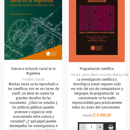
Ciencia e inclusión social en la
Programación científica
Argentina
Cecilia Jarne, María Graciela Molina, Pab
Frédéric Goulet
La investigación científica y
Muchas veces se ha reprochado a
tecnológica actual requiere cada
los científicos vivir en sus torres de
vez más del uso de computadoras y
marfil, sin tener en cuenta los
lenguajes de programación: su
grandes desafíos de las
conocimiento se ha vuelto
sociedades. ¿Cómo los estados y
imprescindible para prácticamente
las políticas públicas pueden
todas las áreas del conocimiento.
promover y organizar este
$10.800,00
Desde
acercamiento entre ciencia y
sociedad? ¿Y qué papel pueden
desempeñar los investigadores e
-
+