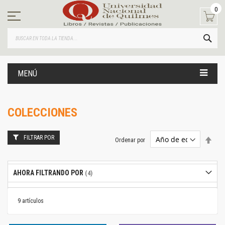
Ir
0
al
contenido
BUS
MENÚ
COLECCIONES
FILTRAR POR
Estab
Ordenar por
dire
desc
AHORA FILTRANDO POR
9
artículos