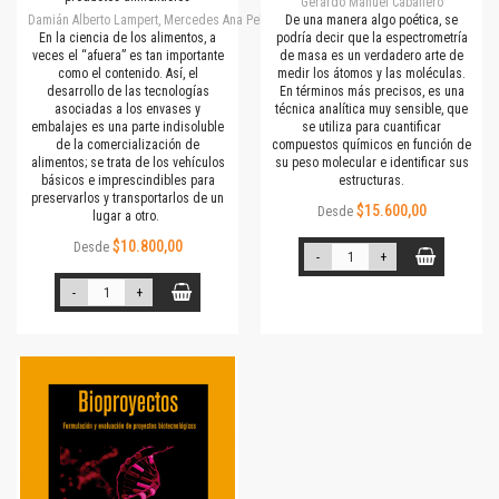
Gerardo Manuel Caballero
Damián Alberto Lampert, Mercedes Ana Peltzer
De una manera algo poética, se
En la ciencia de los alimentos, a
podría decir que la espectrometría
veces el “afuera” es tan importante
de masa es un verdadero arte de
como el contenido. Así, el
medir los átomos y las moléculas.
desarrollo de las tecnologías
En términos más precisos, es una
asociadas a los envases y
técnica analítica muy sensible, que
embalajes es una parte indisoluble
se utiliza para cuantificar
de la comercialización de
compuestos químicos en función de
alimentos; se trata de los vehículos
su peso molecular e identificar sus
básicos e imprescindibles para
estructuras.
preservarlos y transportarlos de un
$15.600,00
Desde
lugar a otro.
$10.800,00
Desde
-
+
-
+