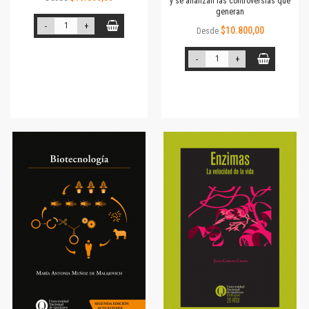
y se analizan las controversias que
generan
-
+
$10.800,00
Desde
-
+