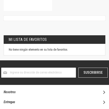
MI LISTA DE FAVORITOS
No tiene ningún elemento en su lista de favoritos.
Suscríbase
SUSCRIBIRSE
al
boletín
informativo:
Nosotros
Entregas