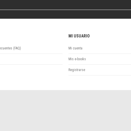
Colecciones
Publicaciones periódicas
Series
MI USUARIO
ecuentes (FAQ)
Mi cuenta
Mis e-books
Registrarse