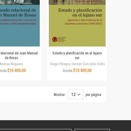
relacional de Juan Manuel
Estado y planificación en el lejano
de Rosas
sur
Andrea Reguera
Diego Pereyra, Hernán González Bollo
$10.800,00
$10.800,00
esde
Desde
Mostrar
por página