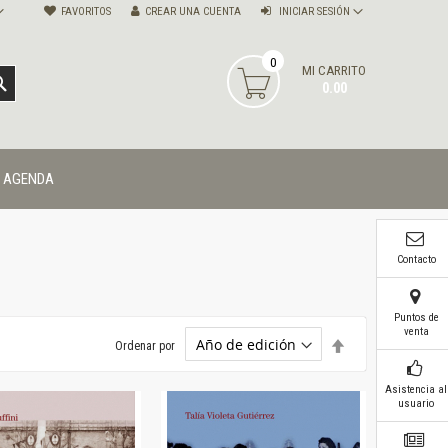
FAVORITOS
CREAR UNA CUENTA
INICIAR SESIÓN
0
MI CARRITO
BUSCAR
0.00
AGENDA
Contacto
Puntos de
venta
Establecer
Ordenar por
dirección
descendente
Asistencia al
usuario