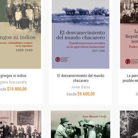
Horizontes en las artes
La ideología argentina y latinoamericana
Las ciudades y las ideas
Serie Nuevas aproximaciones
Serie Clásicos latinoamericanos
Medios&redes
Música y ciencia
Serie Arte sonoro
Nuevos enfoques en ciencia y tecnología
Sociedad-tecnología-ciencia
 gringos ni indios
El desvanecimiento del mundo
La perv
Serie digital
chacarero
posible en
genia Scarzanella
Territorio y acumulación: conflictividades y alternativas
Javier Balsa
$10.800,00
esde
$9.600,00
Textos y lecturas en ciencias sociales
Desde
D
Serie Punto de encuentros
Publicaciones periódicas
Prismas
Redes
Revista de Ciencias Sociales. Primera época