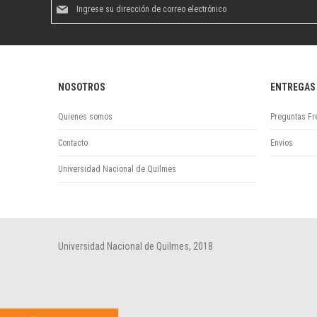
Suscríbase
al
boletín
informativo:
NOSOTROS
ENTREGAS
Quienes somos
Preguntas Fr
Contacto
Envios
Universidad Nacional de Quilmes
Universidad Nacional de Quilmes, 2018