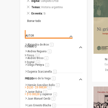
Eliminar
Digital
Completo EPUB
este
Eliminar
Temas
Historia argentina
artículo
este
Eliminar
En venta
Si
artículo
este
artículo
Borrar todo
AUTOR
Alejandra de Arce
artículo
1
FORMATO
Andrea Reguera
artículo
1
Físico
artículo
14
Andrés Bisso
artículo
1
Ni
Digital
artículo
14
Eu
Diego Pereyra
artículo
1
D
Eugenia Scarzanella
artículo
1
Gustavo de la Vega
PRECIO
artículo
1
Hernán González Bollo
artículo
1
$0,00
-
$9.999,99
artículo
5
Javier Balsa
artículo
1
$10.000,00
y superior
artículo
9
Juan Manuel Cerdá
artículo
1
Luis Ernesto Blacha
artículo
1