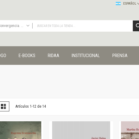
ESPAÑOL
Convergencia. Entre memoria y sociedad
TODAS
Publicaciones
OGO
E-BOOKS
RIDAA
INSTITUCIONAL
PRENSA
Editorial
Colecciones
Administración y economía
Coedición UNQ / Clacso
Coedición UNQ / UNC
Comunicación y cultura
Crímenes y violencias
er
la
Lista
Artículos
1
-
12
de
14
omo
Cuadernos universitarios
Derechos humanos
Ediciones especiales
Géneros