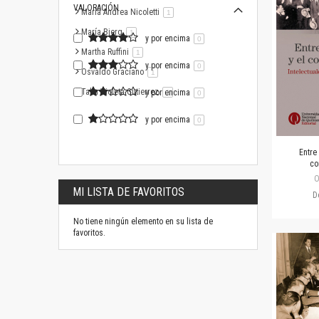
VALORACIÓN
María Andrea Nicoletti
artículo
1
María Bjerg
artículo
1
y por encima
0
Martha Ruffini
artículo
1
y por encima
0
Osvaldo Graciano
artículo
1
Talía Violeta Gutierrez
y por encima
artículo
1
0
y por encima
0
Entre 
co
O
MI LISTA DE FAVORITOS
D
No tiene ningún elemento en su lista de
favoritos.