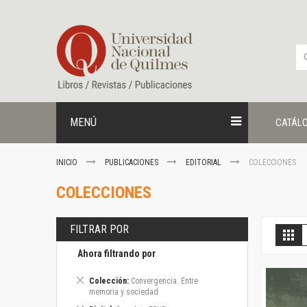
Ir
al
contenido
MENÚ
CATÁL
INICIO
PUBLICACIONES
EDITORIAL
COLECCIONES
COLECCIONES
FILTRAR POR
V
Gril
c
Ahora filtrando por
Eliminar
Colección
Convergencia. Entre
este
memoria y sociedad
artículo