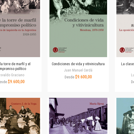
Revista de Ciencias Sociales. Segunda época
Fondo editorial
Biomedicina
Coediciones
Jornadas académicas
La ideología argentina
Libros de arte
Otros títulos
Textos para la enseñanza universitaria
la torre de marfil y el
Condiciones de vida y vitivinicultura
La clase
mpromiso político
Intersecciones
Juan Manuel Cerdá
svaldo Graciano
Lu
$9.600,00
Convergencia. Entre memoria y sociedad
Desde
$9.600,00
esde
D
Filosofía y ciencia
Política
Serie Clásica
Serie Contemporánea
Unidad de Publicaciones del Departamento de Ciencia y Tecnología
Colecciones
Universidad Virtual de Quilmes