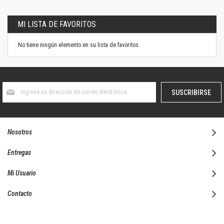
MI LISTA DE FAVORITOS
No tiene ningún elemento en su lista de favoritos.
Suscríbase
SUSCRIBIRSE
al
boletín
informativo:
Nosotros
Entregas
Mi Usuario
Contacto