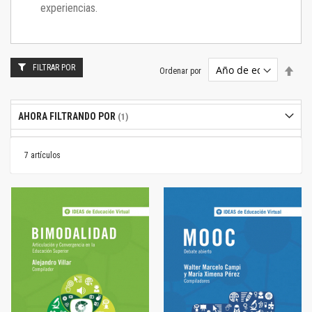
experiencias.
FILTRAR POR
Estab
Ordenar por
dire
desc
AHORA FILTRANDO POR
7
artículos