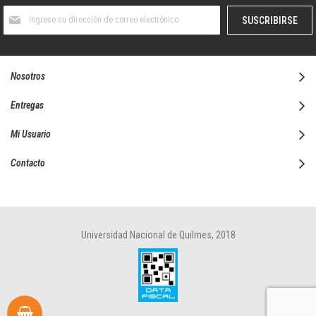
Suscríbase
SUSCRIBIRSE
al
boletín
informativo:
Nosotros
Entregas
Mi Usuario
Contacto
Universidad Nacional de Quilmes, 2018