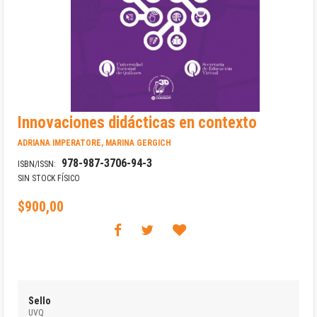
Saltar
Innovaciones didácticas en contexto
al
comienzo
ADRIANA IMPERATORE, MARINA GERGICH
de
978-987-3706-94-3
la
ISBN/ISSN:
galería
SIN STOCK FÍSICO
de
imágenes
$900,00
Sello
UVQ